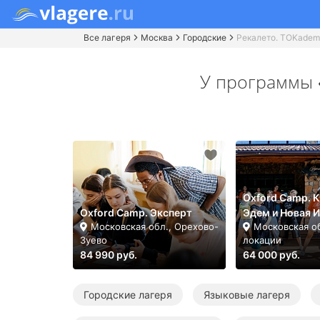
Все лагеря
Москва
Городские
Рекалето. TOKade
У программы
Oxford Camp. К
Oxford Camp. Эксперт
Эдем и Новая 
Московская обл., Орехово-
Московская об
Зуево
локации
84 990 руб.
64 000 руб.
Городские лагеря
Языковые лагеря