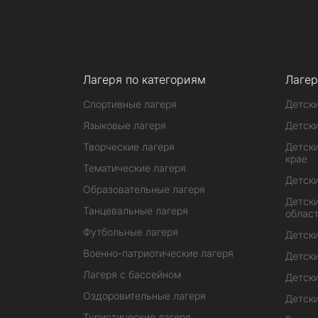
Лагеря по категориям
Лагер
Спортивные лагеря
Детски
Языковые лагеря
Детски
Творческие лагеря
Детски
крае
Тематические лагеря
Детски
Образовательные лагеря
Детски
Танцевальные лагеря
облас
Футбольные лагеря
Детски
Военно-патриотические лагеря
Детски
Лагеря с бассейном
Детски
Оздоровительные лагеря
Детски
Туристические лагеря