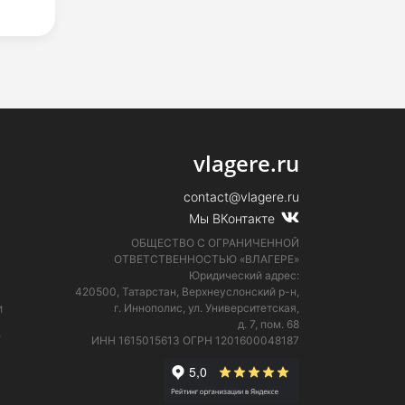
vlagere.ru
contact@vlagere.ru
Мы ВКонтакте
ОБЩЕСТВО С ОГРАНИЧЕННОЙ
ОТВЕТСТВЕННОСТЬЮ «ВЛАГЕРЕ»
Юридический адрес:
420500, Татарстан, Верхнеуслонский р-н,
и
г. Иннополис, ул. Университетская,
д. 7, пом. 68
е
ИНН 1615015613
ОГРН 1201600048187