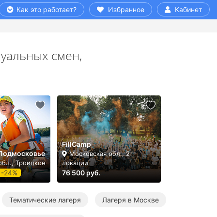
Как это работает?
Избранное
Кабинет
туальных смен,
FillCamp
 Подмосковье
Московская обл., 2
обл., Троицкое
локации
-24%
76 500 руб.
Тематические лагеря
Лагеря в Москве