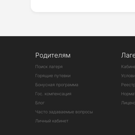
Родителям
Лаг
Поиск лагеря
Кабине
Горящие путевки
Услов
Бонусная программа
Реестр
Гос. компенсация
Норма
Блог
Лицен
Часто задаваемые вопросы
Личный кабинет