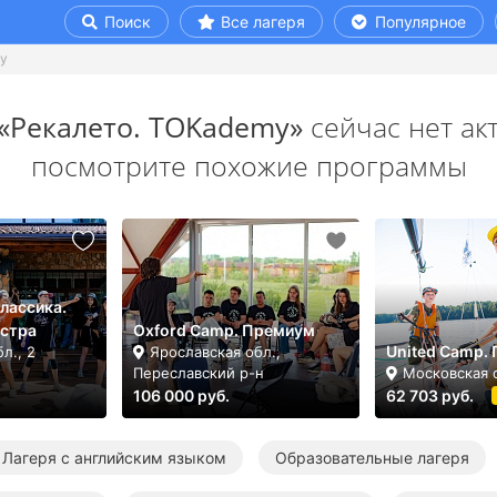
Поиск
Все лагеря
Популярное
my
«Рекалето. TOKademy»
сейчас нет ак
посмотрите похожие программы
лассика.
Истра
Oxford Camp. Премиум
United Camp.
л., 2
Ярославская обл.,
Переславский р-н
Московская 
106 000 руб.
62 703 руб.
Лагеря с английским языком
Образовательные лагеря