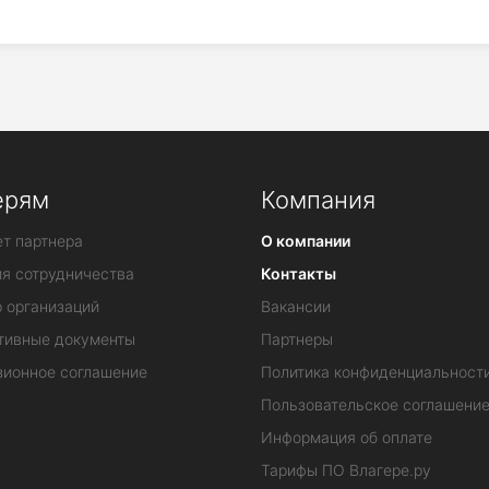
ерям
Компания
т партнера
О компании
ия сотрудничества
Контакты
 организаций
Вакансии
тивные документы
Партнеры
зионное соглашение
Политика конфиденциальност
Пользовательское соглашени
Информация об оплате
Тарифы ПО Влагере.ру