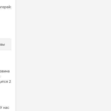
агерей:
ывы
ловина
с
ится 2
У нас