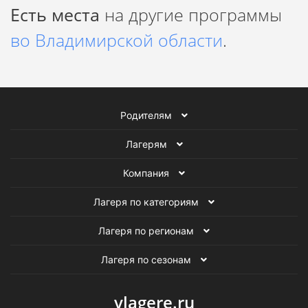
Есть места
на другие программы
и игровых программ с 2007 года, автор популярного
образовательного канала о школьной биологии.
во Владимирской области
.
Родителям
Лагерям
Компания
Лагеря по категориям
Лагеря по регионам
Лагеря по сезонам
vlagere.ru