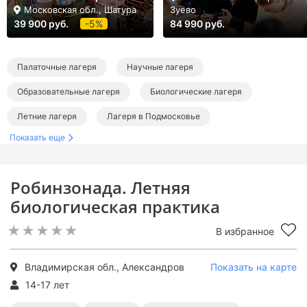
Московская обл., Шатура
Зуево
39 900 руб.
-5%
84 990 руб.
Палаточные лагеря
Научные лагеря
Образовательные лагеря
Биологические лагеря
Летние лагеря
Лагеря в Подмосковье
Показать еще
Лагеря во Владимирской области
Палаточные лагеря в Подмосковье
Робинзонада. Летняя
Научные лагеря в Подмосковье
биологическая практика
Образовательные лагеря в Подмосковье
В избранное
Биологические лагеря в Подмосковье
Летние лагеря в Подмосковье
Летние палаточные лагеря
Владимирская обл., Александров
Показать на карте
14-17 лет
Летние научные лагеря
Летние образовательные лагеря