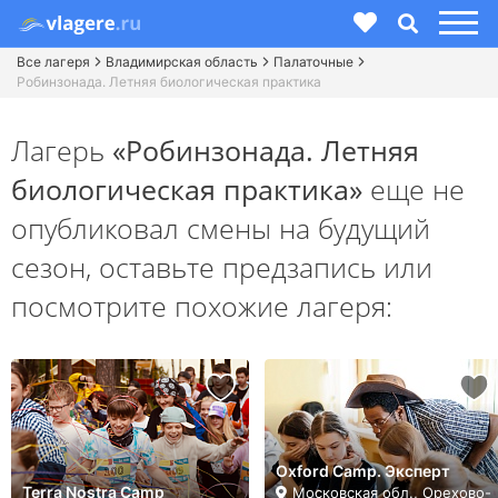
Все лагеря
Владимирская область
Палаточные
Робинзонада. Летняя биологическая практика
Лагерь
«Робинзонада. Летняя
биологическая практика»
еще не
опубликовал смены на будущий
сезон,
оставьте предзапись или
посмотрите похожие лагеря:
Oxford Camp. Эксперт
Terra Nostra Camp
Московская обл., Орехово-