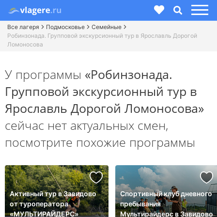
Все лагеря
Подмосковье
Семейные
Робинзонада. Групповой экскурсионный тур в Ярославль Дорогой
Ломоносова
У программы
«Робинзонада.
Групповой экскурсионный тур в
Ярославль Дорогой Ломоносова»
сейчас нет актуальных смен,
посмотрите похожие программы
Активный тур в Завидово
Спортивный клуб дневного
от туроператора
пребывания
«МУЛЬТИРАЙДЕРС»
Мультирайдерс в Завидово