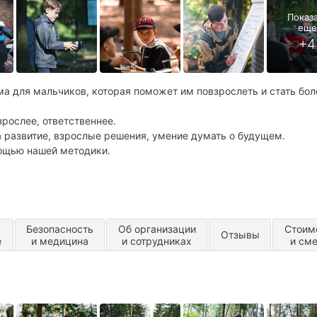
а для мальчиков, которая поможет им повзрослеть и стать бол
рослее, ответственнее.
а развитие, взрослые решения, умение думать о будущем.
ощью нашей методики.
Безопасность
Об организации
Стоим
Отзывы
е
и медицина
и сотрудниках
и см