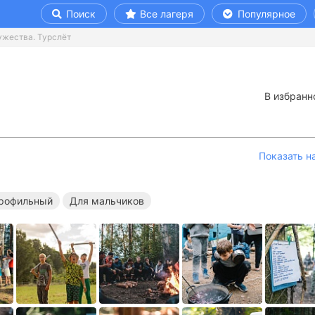
Поиск
Все лагеря
Популярное
жества. Турслёт
В избранн
Показать н
рофильный
Для мальчиков