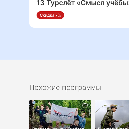
13 Турслёт «Смысл учёбы
Скидка 7%
Похожие программы
Расту мужчиной. Турслет
Вымпел-Шторм