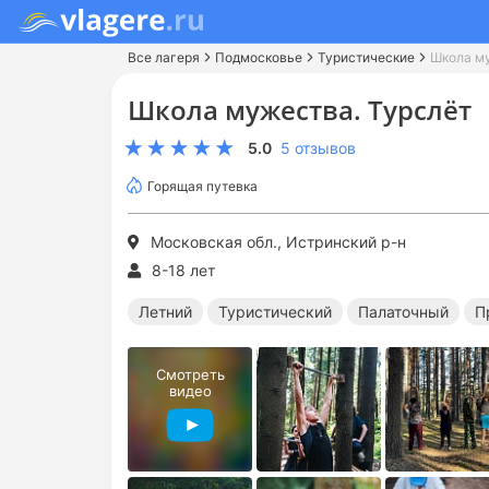
Все лагеря
Подмосковье
Туристические
Школа му
Школа мужества. Турслёт
5.0
5 отзывов
Горящая путевка
Московская обл., Истринский р-н
8-18 лет
Летний
Туристический
Палаточный
П
Смотреть
видео