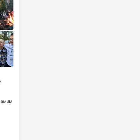
й.
 самим