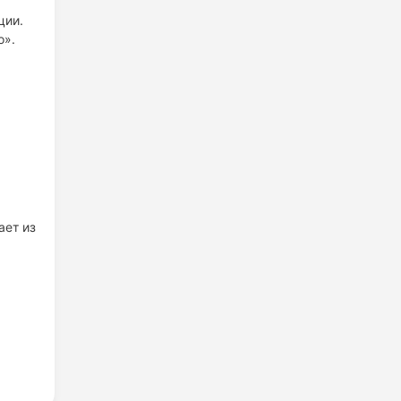
ции.
о».
ает из