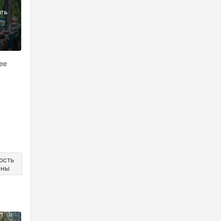
ее
ость
ены