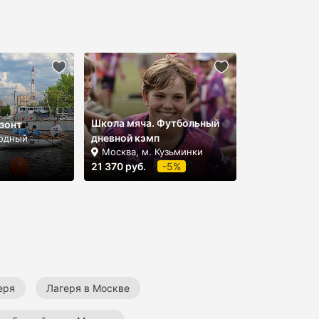
Школа мяча. Футбольный
зонт
дневной кэмп
Водный
Москва, м. Кузьминки
21 370 руб.
-5%
еря
Лагеря в Москве