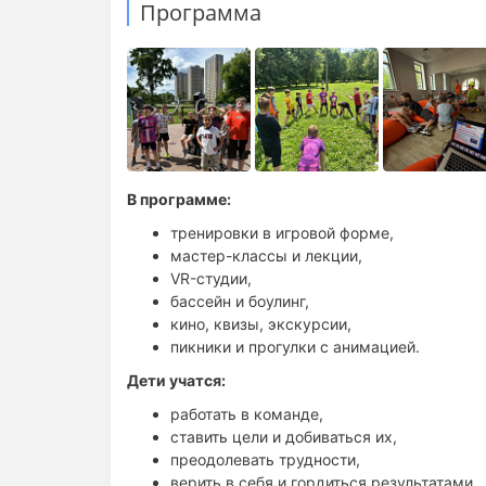
Программа
опыт с 2009 года,
Уровень подготовки
более 100 кэмпов и выездов (в т.ч. за границе
Дети делятся по возрасту и уровню владения 
более 10 000 счастливых детей,
команда, которой действительно можно дове
Пробный день
Дети могут остаться в лагере на пробный день
Тренеры и кураторы
Рядом всегда есть куратор и тренер, которые 
В программе:
родителями в течение дня — можно уточнить в
тренировки в игровой форме,
мастер-классы и лекции,
Время работы
VR-студии,
В будние дни с 09:00 до 19:00
бассейн и боулинг,
кино, квизы, экскурсии,
Удобно для родителей
пикники и прогулки с анимацией.
Дети учатся:
работать в команде,
ставить цели и добиваться их,
преодолевать трудности,
верить в себя и гордиться результатами,