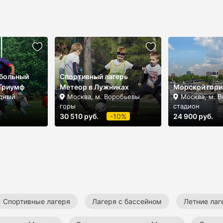
больный
Спортивный лагерь
 Триумф
Метеор в Лужниках
Морской гори
одный
Москва, м. Воробьевы
Москва, м. 
горы
стадион
30 510 руб.
-10%
24 900 руб.
Спортивные лагеря
Лагеря с бассейном
Летние лаг