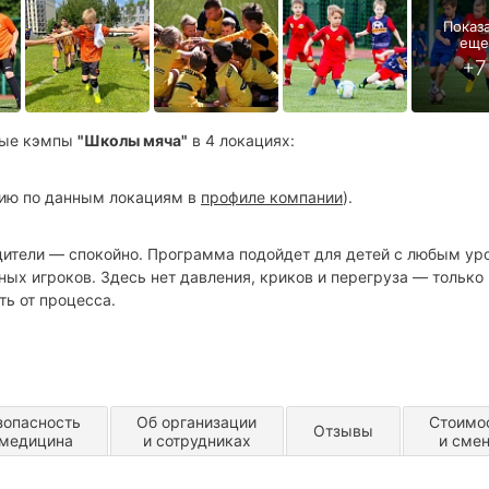
вные кэмпы
"Школы мяча"
в 4 локациях:
цию по данным локациям в
профиле компании
).
одители — спокойно. Программа подойдет для детей с любым ур
ых игроков. Здесь нет давления, криков и перегруза — только
ть от процесса.
, профессиональные аниматоры и кураторы. Футбольные кэмпы
платы;
зопасность
Об организации
Стоимо
 (например, организовать урок с преподавателем в течение д
Отзывы
 медицина
и сотрудниках
и сме
);
ивое общение, игры, футбол, насыщенная досуговая программа,
ча»
е нужен.