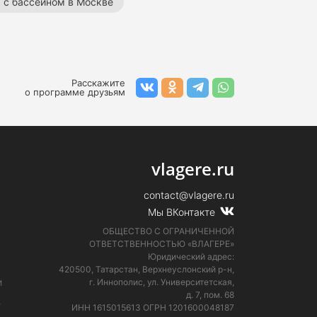
 с бассейном в Москве
ные лагеря
Летние лагеря с бассейном
Расскажите
о программе друзьям
vlagere.ru
contact@vlagere.ru
Мы ВКонтакте
ОБЩЕСТВО С ОГРАНИЧЕННОЙ
ОТВЕТСТВЕННОСТЬЮ «ВЛАГЕРЕ»
Юридический адрес:
420500, Татарстан, Верхнеуслонский р-н,
и
г. Иннополис, ул. Университетская,
д. 7, пом. 68
е
ИНН 1615015613
ОГРН 1201600048187