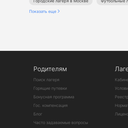
Городские лагеря в Москве
Футбольные л
Показать еще
Летние лагеря в Москве
Летние городски
Родителям
Лаг
Поиск лагеря
Кабине
Горящие путевки
Услов
Бонусная программа
Реестр
Гос. компенсация
Норма
Блог
Лицен
Часто задаваемые вопросы