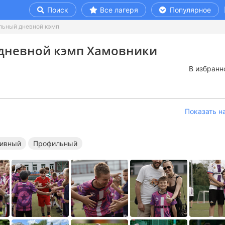
Поиск
Все лагеря
Популярное
льный дневной кэмп
дневной кэмп Хамовники
В избранн
Показать н
ивный
Профильный