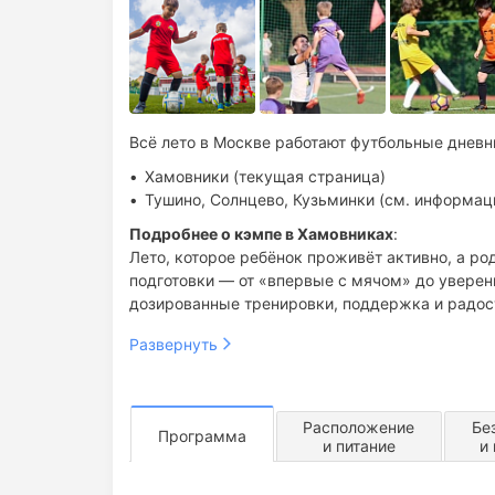
Всё лето в Москве работают футбольные дне
Хамовники (текущая страница)
Тушино, Солнцево, Кузьминки (см. информа
Подробнее о кэмпе в Хамовниках
:
Лето, которое ребёнок проживёт активно, а р
подготовки — от «впервые с мячом» до уверенн
дозированные тренировки, поддержка и радос
Развернуть
Безопасность
дни не сгорают при пропусках;
С детьми работает опытная команда тренеров
можно изменить дату начала участия после о
организуются с 2009 года.
готовы подстроиться под ваш график;
Расположение
Бе
индивидуальные запросы обсуждаем и решаем
Программа
Программа
и питание
и
подождать родителя, если он задерживается
В кэмпе нет гаджетов. Зато есть движение, ж
Почему родители выбирают кэмп «Школа мя
друзья и эмоции, ради которых экран просто н