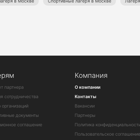
агеря в Москве
Спортивные лагеря в Москве
Лагеря
е лагеря
Летние футбольные лагеря
Летние спортив
ерям
Компания
т партнера
О компании
ия сотрудничества
Контакты
 организаций
Вакансии
тивные документы
Партнеры
зионное соглашение
Политика конфиденциальност
Пользовательское соглашени