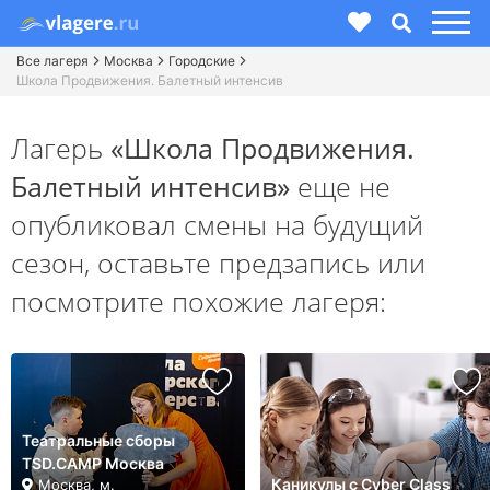
Все лагеря
Москва
Городские
Школа Продвижения. Балетный интенсив
Лагерь
«Школа Продвижения.
Балетный интенсив»
еще не
опубликовал смены на будущий
сезон,
оставьте предзапись или
посмотрите похожие лагеря:
Театральные сборы
TSD.CAMP Москва
Каникулы с Cyber Class
Москва, м.