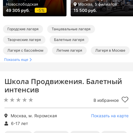
Новослободская
Москва, 5 филиалов
49 305 руб.
-5%
15 500 руб.
Городские лагеря
Танцевальные лагеря
Творческие лагеря
Балетные лагеря
Лагеря с бассейном
Летние лагеря
Лагеря в Москве
Показать еще
Дневные лагеря в Москве
Танцевальные лагеря в Москве
Творческие лагеря в Москве
Лагеря с бассейном в Москве
Школа Продвижения. Балетный
Летние лагеря в Москве
Летние городские лагеря
интенсив
Летние танцевальные лагеря
Летние творческие лагеря
В избранное
Летние лагеря с бассейном
Москва, м. Яхромская
Показать на карте
6-17 лет