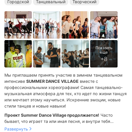
Городской
Танцевальный
Творческий
Мы приглашаем принять участие в зимнем танцевальном
интенсиве
SUMMER DANCE VILLAGE
вместе с
профессиональными хореографами! Самая танцевально-
музыкальная атмосфера для тех, кто идет по жизни танцуя
или мечтает этому научиться. Искренние эмоции, новые
стили танцев и новые навыки!
Проект Summer Dance Village продолжается!
Часто
бывает, что играет та или иная песня, и внутри тебя
появляется заряд позитивных эмоций и мир кажется
Развернуть