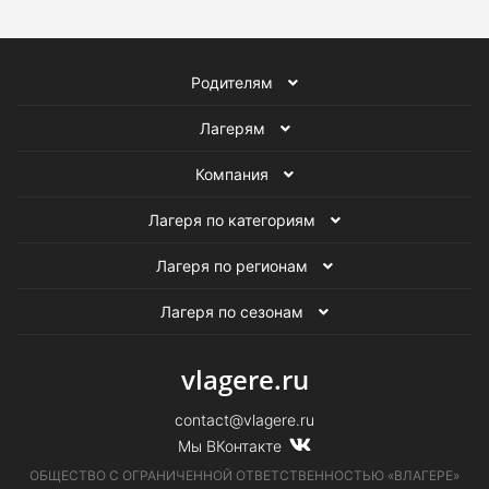
А быть может, ты уже опытный танцор и хочется дальше
совершенствоваться?
Родителям
Присоединяйся! Будет жарко, бери лучшую одежду и
встретимся в зале!
Лагерям
Компания
Лагеря по категориям
Лагеря по регионам
Лагеря по сезонам
vlagere.ru
contact@vlagere.ru
Мы ВКонтакте
ОБЩЕСТВО С ОГРАНИЧЕННОЙ ОТВЕТСТВЕННОСТЬЮ «ВЛАГЕРЕ»