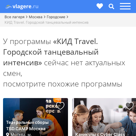
Все лагеря
Москва
Городские
КИД Travel. Городской танцевальный интенсив
У программы
«КИД Travel.
Городской танцевальный
интенсив»
сейчас нет актуальных
смен,
посмотрите похожие программы
Театральные сборы
TSD.CAMP Москва
Каникулы с Cyber Class
Москва, м.