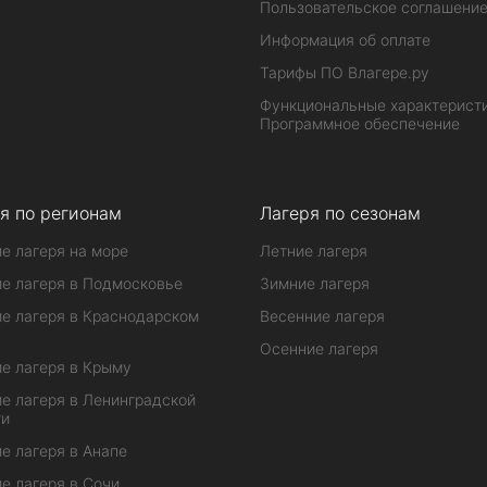
Пользовательское соглашени
Информация об оплате
Тарифы ПО Влагере.ру
Функциональные характеристи
Программное обеспечение
я по регионам
Лагеря по сезонам
е лагеря на море
Летние лагеря
е лагеря в Подмосковье
Зимние лагеря
е лагеря в Краснодарском
Весенние лагеря
Осенние лагеря
е лагеря в Крыму
е лагеря в Ленинградской
ти
е лагеря в Анапе
е лагеря в Сочи