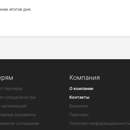
ние итогов дня.
ерям
Компания
т партнера
О компании
ия сотрудничества
Контакты
 организаций
Вакансии
тивные документы
Партнеры
зионное соглашение
Политика конфиденциальност