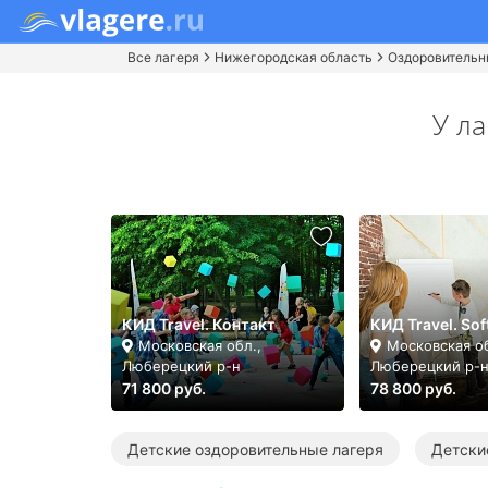
Все лагеря
Нижегородская область
Оздоровительн
У л
КИД Travel. Контакт
КИД Travel. Sof
Московская обл.,
Московская об
Люберецкий р-н
Люберецкий р-
71 800 руб.
78 800 руб.
Детские оздоровительные лагеря
Детски