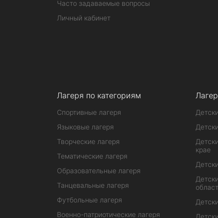
Часто задаваемые вопросы
Личный кабинет
Лагеря по категориям
Лагер
Спортивные лагеря
Детски
Языковые лагеря
Детски
Творческие лагеря
Детски
крае
Тематические лагеря
Детски
Образовательные лагеря
Детски
Танцевальные лагеря
облас
Футбольные лагеря
Детски
Военно-патриотические лагеря
Детски