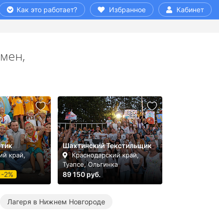
Как это работает?
Избранное
Кабинет
смен,
етик
Шахтинский Текстильщик
ий край,
Краснодарский край,
Туапсе, Ольгинка
-2%
89 150 руб.
Лагеря в Нижнем Новгороде