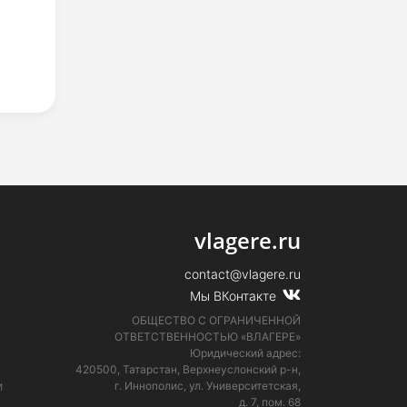
vlagere.ru
contact@vlagere.ru
Мы ВКонтакте
ОБЩЕСТВО С ОГРАНИЧЕННОЙ
ОТВЕТСТВЕННОСТЬЮ «ВЛАГЕРЕ»
Юридический адрес:
420500, Татарстан, Верхнеуслонский р-н,
и
г. Иннополис, ул. Университетская,
д. 7, пом. 68