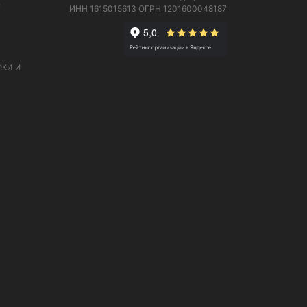
е
ИНН 1615015613
ОГРН 1201600048187
ки и