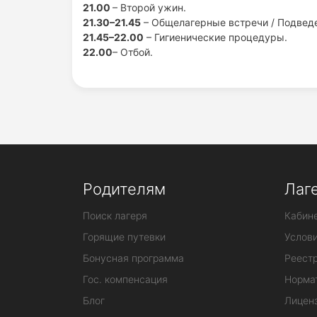
21.00
– Второй ужин.
21.30–21.45
– Общелагерные встречи / Подведе
21.45–22.00
– Гигиенические процедуры.
22.00
– Отбой.
Родителям
Лаг
Поиск лагеря
Кабине
Горящие путевки
Услов
Бонусная программа
Реестр
Гос. компенсация
Норма
Блог
Лицен