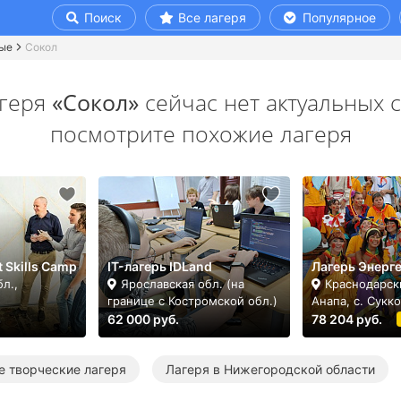
Поиск
Все лагеря
Популярное
ые
Сокол
агеря
«Сокол»
сейчас нет актуальных 
посмотрите похожие лагеря
t Skills Camp
IT-лагерь IDLand
Лагерь Энерг
л.,
Ярославская обл. (на
Краснодарск
н
границе с Костромской обл.)
Анапа, с. Сукко
62 000 руб.
78 204 руб.
е творческие лагеря
Лагеря в Нижегородской области