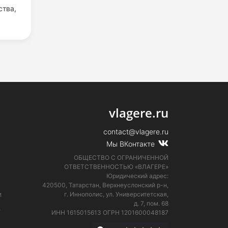
ства,
vlagere.ru
contact@vlagere.ru
Мы ВКонтакте
ОБЩЕСТВО С ОГРАНИЧЕННОЙ
ОТВЕТСТВЕННОСТЬЮ «ВЛАГЕРЕ»
Юридический адрес:
420500, Татарстан, Верхнеуслонский р-н,
и
г. Иннополис, ул. Университетская,
д. 7, пом. 68
е
ИНН 1615015613
ОГРН 1201600048187