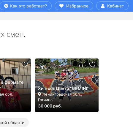
Как это работает?
Избранное
Кабинет
х смен,
 в формате
"
Хип-хоп Центр "GEMINI"
я обл.,
Ленинградская обл.,
Гатчина
36 000 руб.
кой области