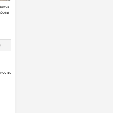
вития
аботы
ы
ности: