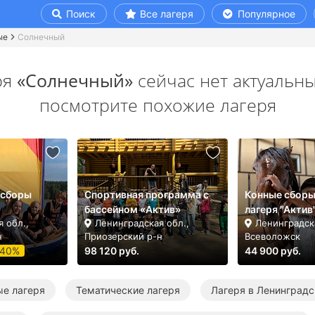
Поиск
Все лагеря
Популярное
ые
Солнечный
ря
«Солнечный»
сейчас нет актуальны
посмотрите похожие лагеря
 сборы
Спортивная программа с
Конные сборы
бассейном «Актив»
лагеря "Актив
 обл.,
Ленинградская обл.,
Ленинградска
н
Приозерский р-н
Всеволожск
-40%
98 120 руб.
44 900 руб.
ые лагеря
Тематические лагеря
Лагеря в Ленинградс