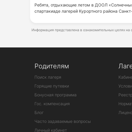
Ребята, отдыхающие летом в ДООЛ «Солнечный
спартакиаде лагерей Курортного района Санкт
Информация представлена в ознакомительных целях на о
Родителям
Лаг
Поиск лагеря
Кабине
Горящие путевки
Услов
Бонусная программа
Реестр
Гос. компенсация
Норма
Блог
Лицен
Часто задаваемые вопросы
Личный кабинет