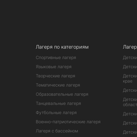
Лагеря по категориям
Лагер
Спортивные лагеря
Детски
Языковые лагеря
Детски
Творческие лагеря
Детски
крае
Тематические лагеря
Детски
Образовательные лагеря
Детски
Танцевальные лагеря
облас
Футбольные лагеря
Детски
Военно-патриотические лагеря
Детски
Лагеря с бассейном
Детски