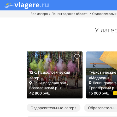
Все лагеря
Ленинградская область
Оздоровительн
У лаге
12К. Психологический
Туристические
лагерь
«Медведь»
Ленинградская обл.,
Ленинградская
Всеволожский р-н
Приозёрский р-
42 800 руб.
15 000 руб.
Оздоровительные лагеря
Образовательн