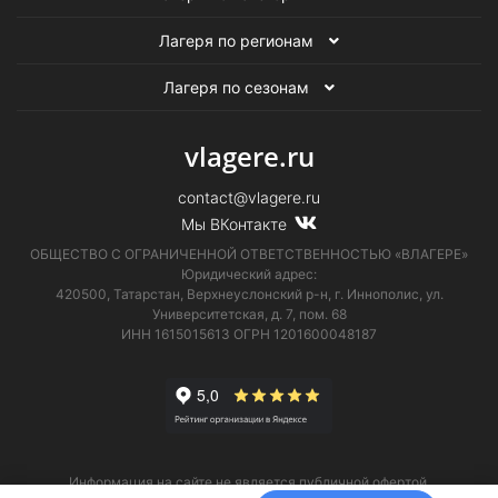
Лагеря по регионам
Лагеря по сезонам
vlagere.ru
contact@vlagere.ru
Мы ВКонтакте
ОБЩЕСТВО С ОГРАНИЧЕННОЙ ОТВЕТСТВЕННОСТЬЮ «ВЛАГЕРЕ»
Юридический адрес:
420500, Татарстан, Верхнеуслонский р-н, г. Иннополис, ул.
Университетская,
д. 7, пом. 68
ИНН 1615015613
ОГРН 1201600048187
Информация на сайте не является публичной офертой.