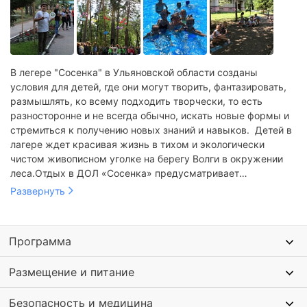
В легере "Сосенка" в Ульяновской области созданы
условия для детей, где они могут творить, фантазировать,
размышлять, ко всему подходить творчески, то есть
разносторонне и не всегда обычно, искать новые формы и
стремиться к получению новых знаний и навыков. Детей в
лагере ждет красивая жизнь в тихом и экологически
чистом живописном уголке на берегу Волги в окружении
леса.Отдых в ДОЛ «Сосенка» предусматривает
соблюдение правильного режима дня, сбалансированное
Развернуть
питание, подвижный отдых и развлекательные
мероприятия.Лагерь «Сосенка» сделает все возможное,
чтобы отдых в лагере запомнился Вашему ребенку только с
Программа
лучшей стороны, чтобы, побывав здесь однажды, он
захотел вновь вернуться в наш лагерь!
Размещение и питание
Безопасность и медицина