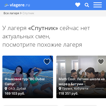
Все лагеря
Спутник
У лагеря
«Спутник»
сейчас нет
актуальных смен,
посмотрите похожие лагеря
Языковой тур "BC Dubai
Math Cool. Летняя школа на
Camp"
море в Батуми
ОАЭ, Дубай
Грузия, Кобулети
169 103 руб.
118 351 руб.