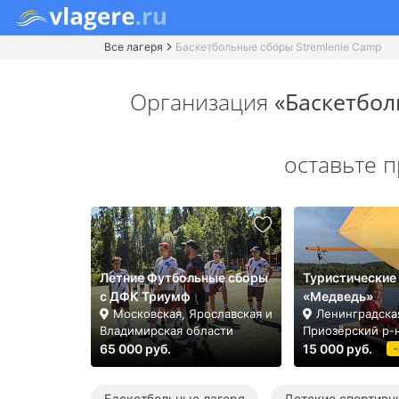
Все лагеря
Баскетбольные сборы Stremlenie Camp
Организация
«Баскетбол
оставьте 
Летние Футбольные сборы
Туристические
с ДФК Триумф
«Медведь»
Московская, Ярославская и
Ленинградская
Владимирская области
Приозёрский р-
65 000 руб.
15 000 руб.
Баскетбольные лагеря
Детские спортивн