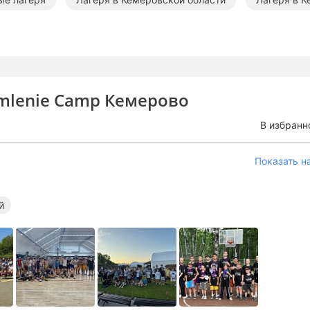
mlenie Camp Кемерово
В избранн
Показать н
й