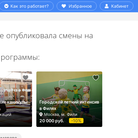
Как это работает?
Избранное
Кабинет
е опубликовала смены на
программы:
кие каникулы
Городской летний интенсив
в Филях
окаций
Москва, м. Фили
20 000 руб.
-10%
Кемерово