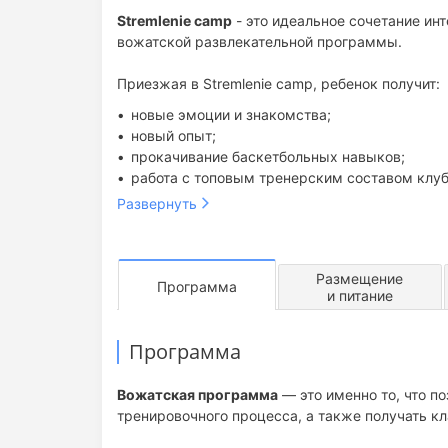
Stremlenie camp
- это идеальное сочетание ин
вожатской развлекательной программы.
Приезжая в Stremlenie camp, ребенок получит:
новые эмоции и знакомства;
новый опыт;
прокачивание баскетбольных навыков;
работа с топовым тренерским составом клуб
раскрытие творческого потенциала;
Развернуть
возможность поработать со своим тренером 
возможность подготовиться к турнирам и со
возможность провести каникулы в компании 
Размещение
Программа
и питание
Программа
Вожатская программа
— это именно то, что п
тренировочного процесса, а также получать к