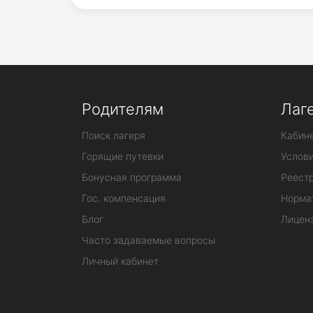
Родителям
Лаг
Поиск лагеря
Кабине
Горящие путевки
Услов
Бонусная программа
Реестр
Гос. компенсация
Норма
Блог
Лицен
Часто задаваемые вопросы
Личный кабинет