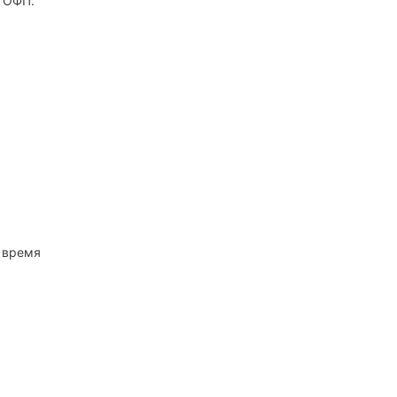
о ОФП.
е время