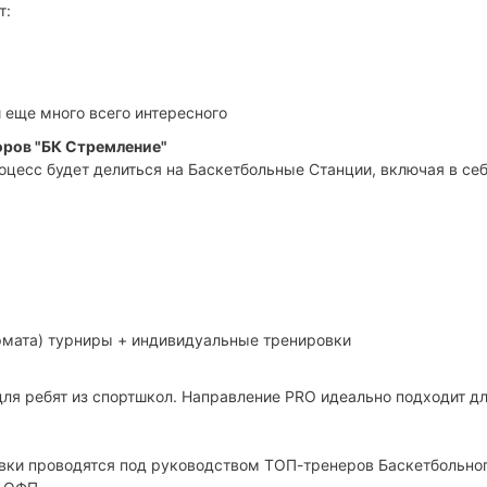
т:
 еще много всего интересного
оров "БК Стремление"
оцесс будет делиться на Баскетбольные Станции, включая в се
ормата) турниры + индивидуальные тренировки
для ребят из спортшкол. Направление PRO идеально подходит д
овки проводятся под руководством ТОП-тренеров Баскетбольно