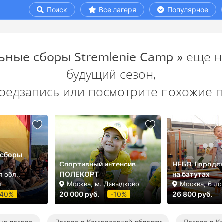
Поиск
Все лагеря
Популярное
ьные сборы Stremlenie Camp »
еще н
будущий сезон,
предзапись или посмотрите похожие 
 сборы
Спортивный интенсив
НЕБО. Городс
ПОЛЕКОРТ
на батутах
 обл.,
н
Москва, м. Давыдково
Москва, 6 л
-40%
20 000 руб.
-10%
26 800 руб.
ые лагеря
Лагеря в Кемеровской области
Лагеря в 