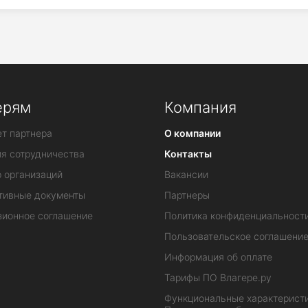
ерям
Компания
т партнера
О компании
ия сотрудничества
Контакты
 организаций
Вакансии
тивные документы
Партнеры
зионное соглашение
Политика конфиденциальност
Пользовательское соглашени
Информация об оплате
Тарифы ПО Влагере.ру
Функциональные характеристи