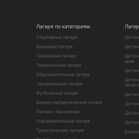
Лагеря по категориям
Лагер
Спортивные лагеря
Детски
Языковые лагеря
Детски
Творческие лагеря
Детски
крае
Тематические лагеря
Детски
Образовательные лагеря
Детски
Танцевальные лагеря
облас
Футбольные лагеря
Детски
Военно-патриотические лагеря
Детски
Лагеря с бассейном
Детски
Оздоровительные лагеря
Детски
Туристические лагеря
Больш