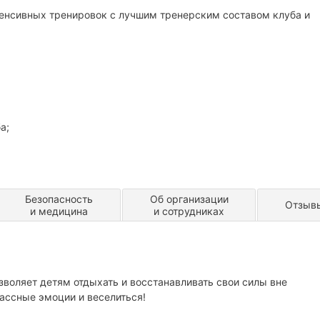
тенсивных тренировок с лучшим тренерским составом клуба и
а;
и со своей командой;
ревнования качественнее;
друзей.
Безопасность
Об организации
Отзыв
и медицина
и сотрудниках
озволяет детям отдыхать и восстанавливать свои силы вне
лассные эмоции и веселиться!