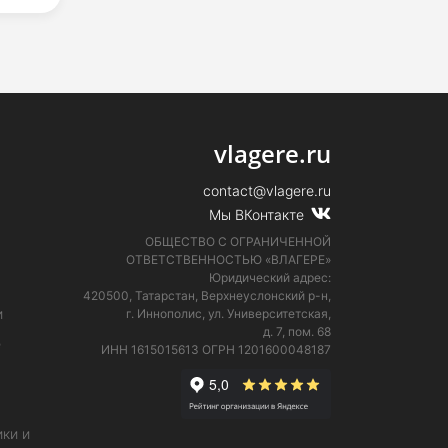
vlagere.ru
contact@vlagere.ru
Мы ВКонтакте
ОБЩЕСТВО С ОГРАНИЧЕННОЙ
ОТВЕТСТВЕННОСТЬЮ «ВЛАГЕРЕ»
Юридический адрес:
420500, Татарстан, Верхнеуслонский р-н,
и
г. Иннополис, ул. Университетская,
д. 7, пом. 68
е
ИНН 1615015613
ОГРН 1201600048187
ки и