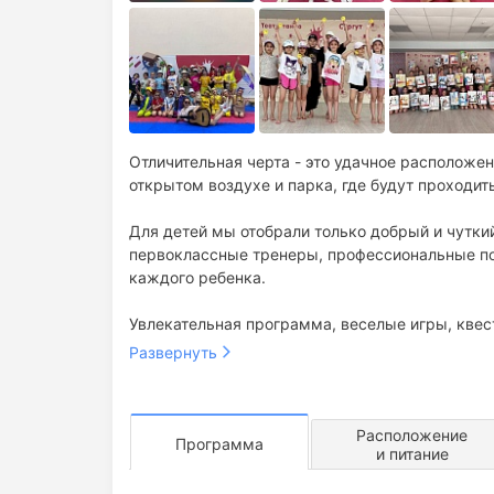
Отличительная черта - это удачное расположе
открытом воздухе и парка, где будут проходит
Для детей мы отобрали только добрый и чутки
первоклассные тренеры, профессиональные по
каждого ребенка.
Увлекательная программа, веселые игры, квес
Развернуть
плодотворная работа в кругу единомышленн
В программе:
физическая активность в крутой компании с
знакомства с новыми приглашёнными специа
весёлые игры и заряд хорошего настроения н
Расположение
Программа
и питание