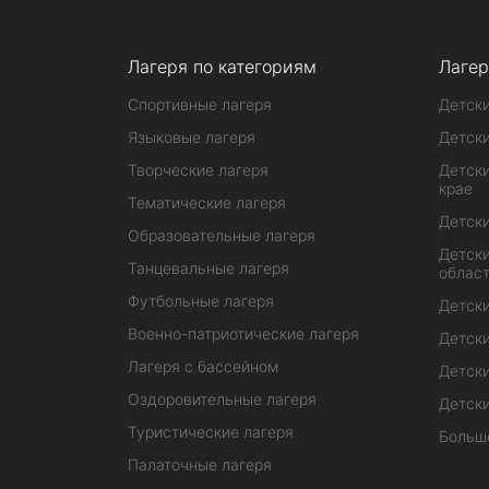
Лагеря по категориям
Лагер
Спортивные лагеря
Детски
Языковые лагеря
Детски
Творческие лагеря
Детски
крае
Тематические лагеря
Детски
Образовательные лагеря
Детски
Танцевальные лагеря
облас
Футбольные лагеря
Детски
Военно-патриотические лагеря
Детски
Лагеря с бассейном
Детски
Оздоровительные лагеря
Детски
Туристические лагеря
Больш
Палаточные лагеря