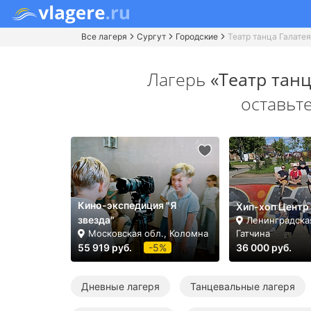
Все лагеря
Сургут
Городские
Театр танца Галатея
Лагерь
«Театр танц
оставьт
Кино-экспедиция "Я
Хип-хоп Центр
звезда"
Ленинградская
Московская обл., Коломна
Гатчина
55 919 руб.
-5%
36 000 руб.
Дневные лагеря
Танцевальные лагеря