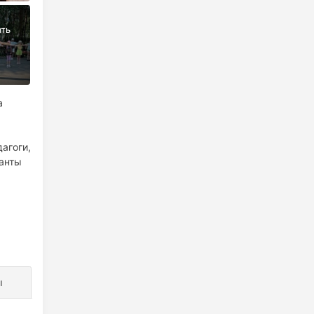
а
агоги,
анты
ы