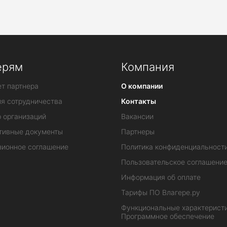
ерям
Компания
т партнера
О компании
ия сотрудничества
Контакты
 организаций
Вакансии
тивные документы
Партнеры
зионное соглашение
Политика конфиденциальност
Пользовательское соглашени
Информация об оплате
Тарифы ПО Влагере.ру
Функциональные характеристи
Программное обеспечение