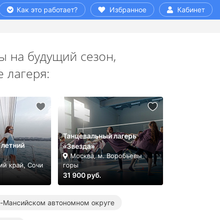
Как это работает?
Избранное
Кабинет
 на будущий сезон,
 лагеря:
Танцевальный лагерь
 летний
«Звезда»
Москва, м. Воробьевы
ий край, Сочи
горы
31 900 руб.
ы-Мансийском автономном округе