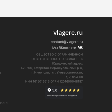
vlagere.ru
contact@vlagere.ru
Мы ВКонтакте
ОБЩЕСТВО С ОГРАНИЧЕННОЙ
ОТВЕТСТВЕННОСТЬЮ «ВЛАГЕРЕ»
Юридический адрес:
420500, Татарстан, Верхнеуслонский р-н,
и
г. Иннополис, ул. Университетская,
д. 7, пом. 68
е
ИНН 1615015613
ОГРН 1201600048187
ки и