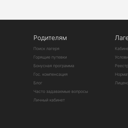
Родителям
Лаг
Поиск лагеря
Кабине
Горящие путевки
Услов
Бонусная программа
Реестр
Гос. компенсация
Норма
Блог
Лицен
Часто задаваемые вопросы
Личный кабинет