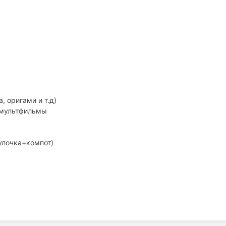
, оригами и т.д)
/мультфильмы
улочка+компот)