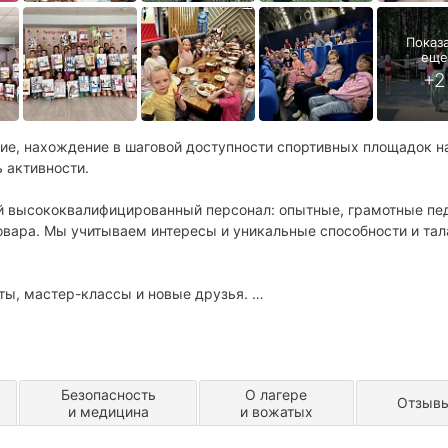
ние, нахождение в шаговой доступности спортивных площадок н
ь активности.
й высококвалифицированный персонал: опытные, грамотные пед
вара. Мы учитываем интересы и уникальные способности и тал
ты, мастер-классы и новые друзья.
иков
верстников и любимых педагогов
листами, новыми направлениями в танцах и творчестве
а всё лето
Безопасность
О лагере
Отзыв
и медицина
и вожатых