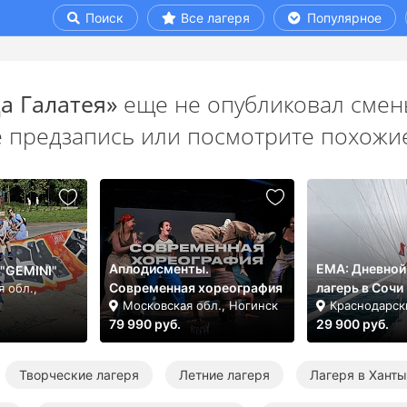
Поиск
Все лагеря
Популярное
а Галатея»
еще не опубликовал смены
е предзапись или посмотрите похожие
Аплодисменты.
ЕМА: Дневной
 "GEMINI"
Современная хореография
лагерь в Сочи
 обл.,
Московская обл., Ногинск
Краснодарск
79 990 руб.
29 900 руб.
Творческие лагеря
Летние лагеря
Лагеря в Хант