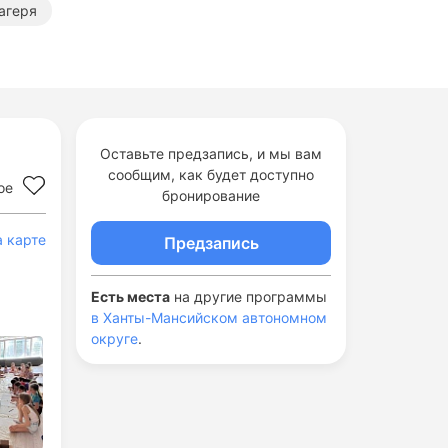
агеря
Оставьте предзапись, и мы вам
сообщим, как будет доступно
ое
бронирование
а карте
Предзапись
Есть места
на другие программы
в Ханты-Мансийском автономном
округе
.