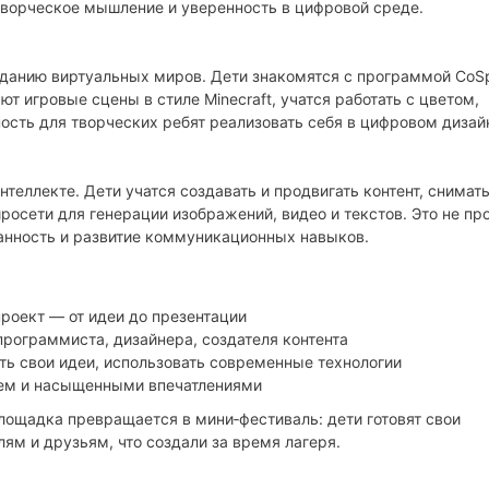
творческое мышление и уверенность в цифровой среде.
данию виртуальных миров. Дети знакомятся с программой CoS
т игровые сцены в стиле Minecraft, учатся работать с цветом,
сть для творческих ребят реализовать себя в цифровом дизай
теллекте. Дети учатся создавать и продвигать контент, снимать
росети для генерации изображений, видео и текстов. Это не пр
нанность и развитие коммуникационных навыков.
проект — от идеи до презентации
рограммиста, дизайнера, создателя контента
ать свои идеи, использовать современные технологии
ием и насыщенными впечатлениями
лощадка превращается в мини‑фестиваль: дети готовят свои
ям и друзьям, что создали за время лагеря.