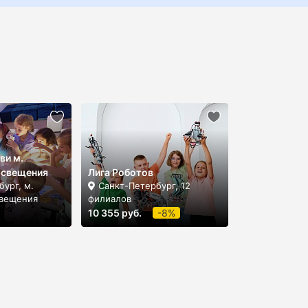
ви м.
освещения
Лига Роботов
ург, м.
Санкт-Петербург, 12
свещения
филиалов
10 355 руб.
-8%