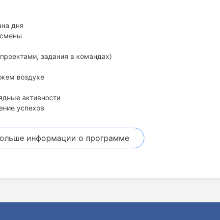
ана дня
 смены
проектами, задания в командах)
ежем воздухе
ядные активности
ение успехов
больше информации
о программе