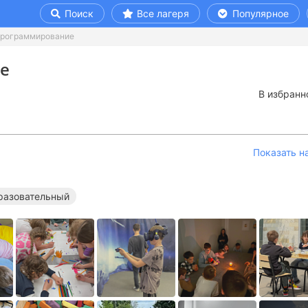
Поиск
Все лагеря
Популярное
рограммирование
е
В избранн
Показать н
разовательный