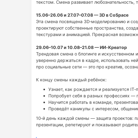
текстом. Смена развивает любознательность, 
15.06–26.06 и 27.07–07.08 — 3D в CoSpace
Эта смена посвящена 3D‑моделированию и соз
проектируют собственные пространства, создаю
текстурами и анимацией. Прекрасная возможно
29.06–10.07 и 10.08–21.08 — ИИ‑Креатор
Трендовая смена о блогинге и искусственном ин
уверенно держаться в кадре, использовать ней
про социальные сети — это про креатив, осоз
К концу смены каждый ребёнок:
Узнает, как рождается и реализуется IT‑
Попробует себя в разных профессиях — п
Научится работать в команде, презентов
Проведёт каникулы с интересом, общен
10‑й день каждой смены — защита проектов: п
презентации, репетируют и показывают родител