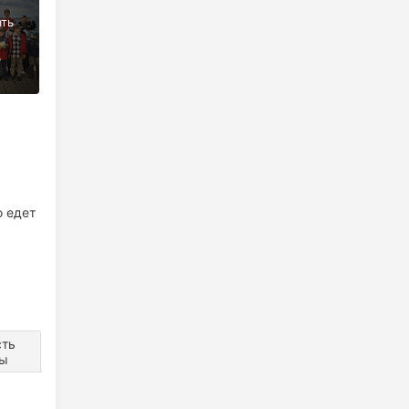
о едет
сть
ны