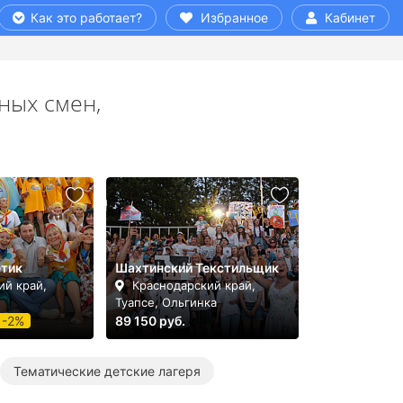
Как это работает?
Избранное
Кабинет
ных смен,
етик
Шахтинский Текстильщик
ий край,
Краснодарский край,
Туапсе, Ольгинка
-2%
89 150 руб.
Тематические детские лагеря