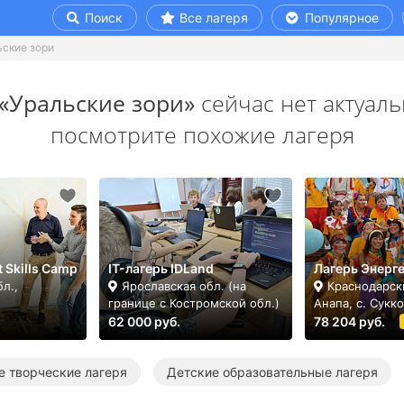
Поиск
Все лагеря
Популярное
ьские зори
«Уральские зори»
сейчас нет актуаль
посмотрите похожие лагеря
t Skills Camp
IT-лагерь IDLand
Лагерь Энерг
л.,
Ярославская обл. (на
Краснодарск
н
границе с Костромской обл.)
Анапа, с. Сукко
62 000 руб.
78 204 руб.
е творческие лагеря
Детские образовательные лагеря