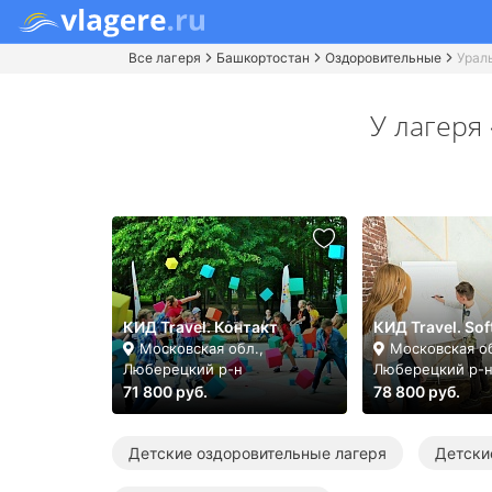
Все лагеря
Башкортостан
Оздоровительные
Урал
У лагеря
КИД Travel. Контакт
КИД Travel. Sof
Московская обл.,
Московская об
Люберецкий р-н
Люберецкий р-
71 800 руб.
78 800 руб.
Детские оздоровительные лагеря
Детски