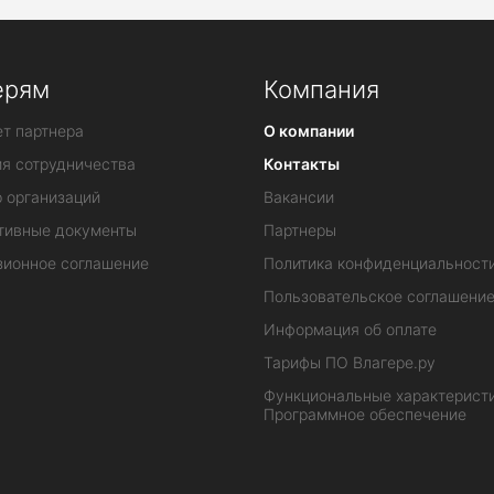
ерям
Компания
т партнера
О компании
ия сотрудничества
Контакты
 организаций
Вакансии
тивные документы
Партнеры
зионное соглашение
Политика конфиденциальност
Пользовательское соглашени
Информация об оплате
Тарифы ПО Влагере.ру
Функциональные характеристи
Программное обеспечение