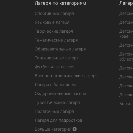
Лагеря по категориям
Лагер
Спортивные лагеря
Детски
Языковые лагеря
Детски
Творческие лагеря
Детски
крае
Тематические лагеря
Детски
Образовательные лагеря
Детски
Танцевальные лагеря
облас
Футбольные лагеря
Детски
Военно-патриотические лагеря
Детски
Лагеря с бассейном
Детски
Оздоровительные лагеря
Детски
Туристические лагеря
Больш
Палаточные лагеря
Лагеря для подростков
Больше категорий