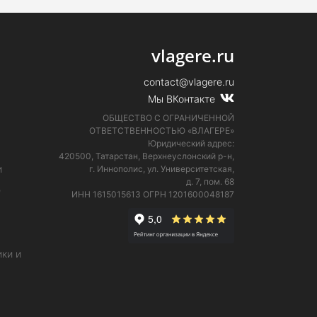
vlagere.ru
contact@vlagere.ru
Мы ВКонтакте
ОБЩЕСТВО С ОГРАНИЧЕННОЙ
ОТВЕТСТВЕННОСТЬЮ «ВЛАГЕРЕ»
Юридический адрес:
420500, Татарстан, Верхнеуслонский р-н,
и
г. Иннополис, ул. Университетская,
д. 7, пом. 68
е
ИНН 1615015613
ОГРН 1201600048187
ки и