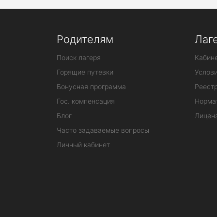
Родителям
Лаг
Поиск лагеря
Кабине
Горящие путевки
Услов
Бонусная программа
Реестр
Гос. компенсация
Норма
Блог
Лицен
Часто задаваемые вопросы
Личный кабинет