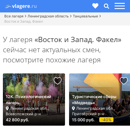
Все лагеря
Ленинградская область
Танцевальные
Восток и Запад. Факел
У лагеря
«Восток и Запад. Факел»
сейчас нет актуальных смен,
посмотрите похожие лагеря
12К. Психологический
Туристические сборы
лагерь
«Медведь»
Ленинградская обл.,
Ленинградская обл.,
Всеволожский р-н
Приозёрский р-н
42 800 руб.
15 000 руб.
-40%