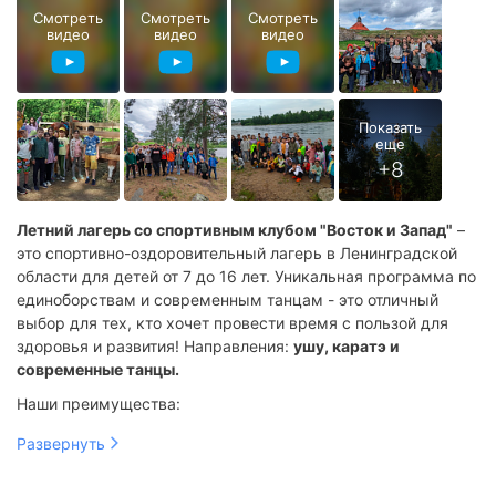
Смотреть
Смотреть
Смотреть
видео
видео
видео
Летний лагерь со спортивным клубом "Восток и Запад"
–
это спортивно-оздоровительный лагерь в Ленинградской
области для детей от 7 до 16 лет. Уникальная программа по
единоборствам и современным танцам - это отличный
выбор для тех, кто хочет провести время с пользой для
здоровья и развития! Направления:
ушу, каратэ и
современные танцы.
Наши преимущества:
3 недели на свежем воздухе
Развернуть
Спортивные тренировки с профессиональными
тренерами