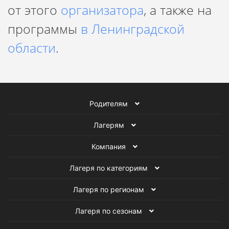
от этого
организатора
, а также на
разовьют свои спортивные и творческие способности, а
также научатся работать в команде и соблюдать
программы
в Ленинградской
дисциплину.
области
.
Родителям
Лагерям
Компания
Лагеря по категориям
Лагеря по регионам
Лагеря по сезонам