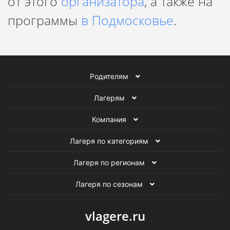
от этого
организатора
, а также на
история - это совсем не скучно! А очень даже
программы
в Подмосковье
.
увлекательно и интересно.
Родителям
Лагерям
Компания
Лагеря по категориям
Лагеря по регионам
Лагеря по сезонам
vlagere.ru