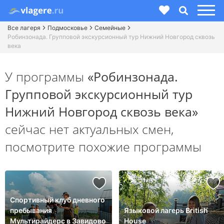
Все лагеря
Подмосковье
Семейные
Робинзонада. Групповой экскурсионный тур Нижний Новгород сквозь
века
У программы
«Робинзонада.
Групповой экскурсионный тур
Нижний Новгород сквозь века»
сейчас нет актуальных смен,
посмотрите похожие программы
Спортивный клуб дневного
пребывания
Языковой лагерь British
Мультирайдерс в Завидово
House