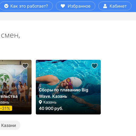
Как это работает?
Избранное
Кабинет
 смен,
Сборы по плаванию Big
ельства
Wave. Казань
азань
Казань
-31%
40 900 руб.
 Казани