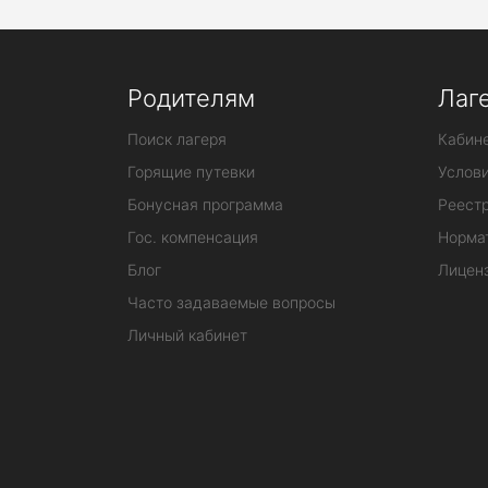
Родителям
Лаг
Поиск лагеря
Кабине
Горящие путевки
Услов
Бонусная программа
Реестр
Гос. компенсация
Норма
Блог
Лицен
Часто задаваемые вопросы
Личный кабинет