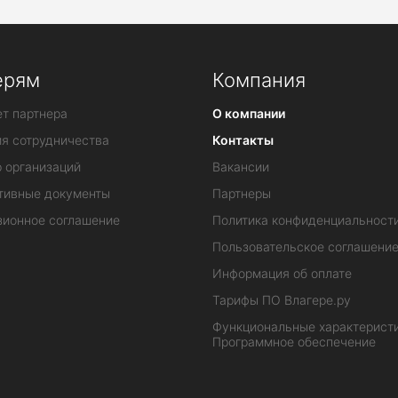
ерям
Компания
т партнера
О компании
ия сотрудничества
Контакты
 организаций
Вакансии
тивные документы
Партнеры
зионное соглашение
Политика конфиденциальност
Пользовательское соглашени
Информация об оплате
Тарифы ПО Влагере.ру
Функциональные характеристи
Программное обеспечение