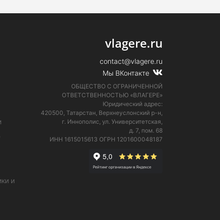
vlagere.ru
contact@vlagere.ru
Мы ВКонтакте
ОБЩЕСТВО С ОГРАНИЧЕННОЙ
ОТВЕТСТВЕННОСТЬЮ «ВЛАГЕРЕ»
Юридический адрес:
420500, Татарстан, Верхнеуслонский р-н,
и
г. Иннополис, ул. Университетская,
д. 7, пом. 68
е
ИНН 1615015613
ОГРН 1201600048187
ки и