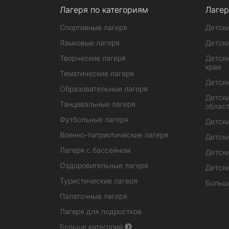
Лагеря по категориям
Лагер
Спортивные лагеря
Детски
Языковые лагеря
Детски
Творческие лагеря
Детски
крае
Тематические лагеря
Детски
Образовательные лагеря
Детски
Танцевальные лагеря
облас
Футбольные лагеря
Детски
Военно-патриотические лагеря
Детски
Лагеря с бассейном
Детски
Оздоровительные лагеря
Детски
Туристические лагеря
Больш
Палаточные лагеря
Лагеря для подростков
Больше категорий