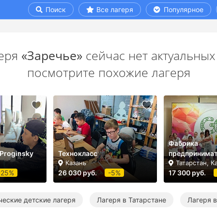
Поиск
Все лагеря
Популярное
геря
«Заречье»
сейчас нет актуальных
посмотрите похожие лагеря
Фабрика
 Proginsky
Технокласс
предпринимат
Казань
Татарстан, К
-25%
26 030 руб.
-5%
17 300 руб.
ческие детские лагеря
Лагеря в Татарстане
Лагеря в