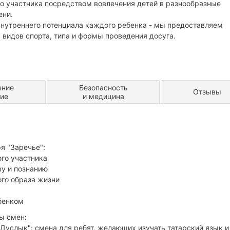
о участника посредством вовлечения детей в разнообразные
ени.
внутреннего потенциала каждого ребенка - мы предоставляем
 видов спорта, типа и формы проведения досуга.
ение
Безопасность
Отзывы
ние
и медицина
я "Заречье":
го участника
ву и познанию
ого образа жизни
бенком
ы смен:
Дуслык": смена для ребят, желающих изучать татарский язык и