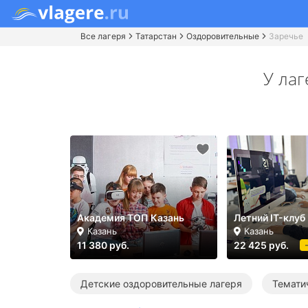
Все лагеря
Татарстан
Оздоровительные
Заречье
У ла
Академия ТОП Казань
Летний IT-клуб
Казань
Казань
11 380 руб.
22 425 руб.
Детские оздоровительные лагеря
Темати