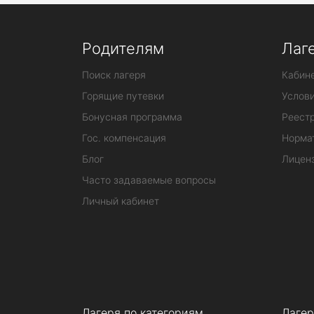
Родителям
Лаг
Поиск лагеря
Кабине
Горящие путевки
Услов
Бонусная программа
Реестр
Гос. компенсация
Норма
Блог
Лицен
Часто задаваемые вопросы
Личный кабинет
Лагеря по категориям
Лагер