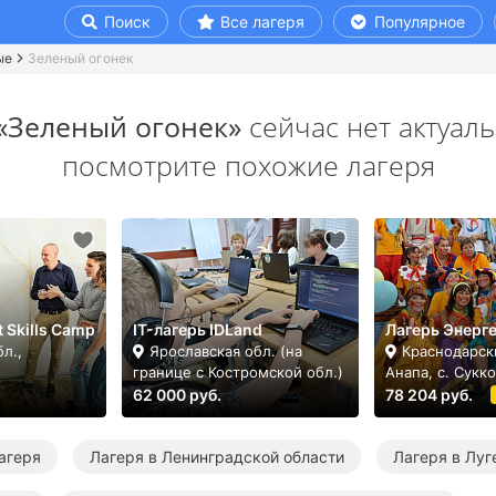
Поиск
Все лагеря
Популярное
ые
Зеленый огонек
«Зеленый огонек»
сейчас нет актуаль
посмотрите похожие лагеря
t Skills Camp
IT-лагерь IDLand
Лагерь Энерг
л.,
Ярославская обл. (на
Краснодарск
н
границе с Костромской обл.)
Анапа, с. Сукко
62 000 руб.
78 204 руб.
агеря
Лагеря в Ленинградской области
Лагеря в Луг