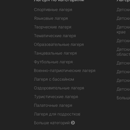
Спортивные лагеря
Детски
Языковые лагеря
Детски
Творческие лагеря
Детски
крае
Тематические лагеря
Детски
Образовательные лагеря
Детски
Танцевальные лагеря
облас
Футбольные лагеря
Детски
Военно-патриотические лагеря
Детски
Лагеря с бассейном
Детски
Оздоровительные лагеря
Детски
Туристические лагеря
Больш
Палаточные лагеря
Лагеря для подростков
Больше категорий