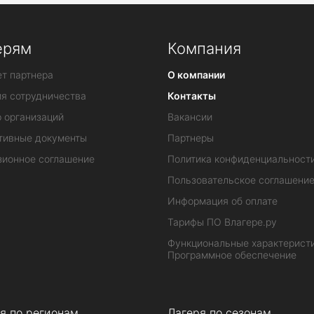
ерям
Компания
т партнера
О компании
ия сотрудничества
Контакты
 организаций
Вакансии
тивные документы
Партнеры
зионное соглашение
Политика конфиденциальност
Пользовательское соглашени
Информация об оплате
Тарифы ПО Влагере.ру
Функциональные характеристи
Программное обеспечение
я по регионам
Лагеря по сезонам