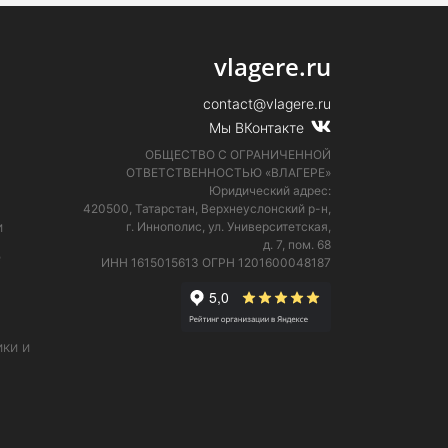
vlagere.ru
contact@vlagere.ru
Мы ВКонтакте
ОБЩЕСТВО С ОГРАНИЧЕННОЙ
ОТВЕТСТВЕННОСТЬЮ «ВЛАГЕРЕ»
Юридический адрес:
420500, Татарстан, Верхнеуслонский р-н,
и
г. Иннополис, ул. Университетская,
д. 7, пом. 68
е
ИНН 1615015613
ОГРН 1201600048187
ки и