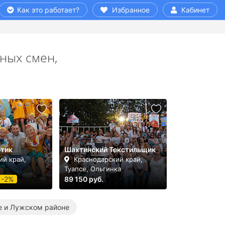
Как это работает?
Избранное
Кабинет
ных смен,
етик
Шахтинский Текстильщик
ий край,
Краснодарский край,
Туапсе, Ольгинка
-2%
89 150 руб.
е и Лужском районе