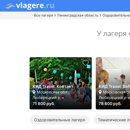
Все лагеря
Ленинградская область
Оздоровительн
У лагеря
КИД Travel. Контакт
КИД Travel. Sof
Московская обл.,
Московская об
Люберецкий р-н
Люберецкий р-
71 800 руб.
78 800 руб.
Оздоровительные лагеря
Тематические л