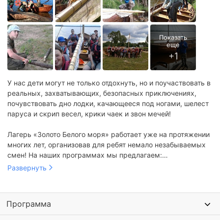
У нас дети могут не только отдохнуть, но и поучаствовать в
реальных, захватывающих, безопасных приключениях,
почувствовать дно лодки, качающееся под ногами, шелест
паруса и скрип весел, крики чаек и звон мечей!
Лагерь «Золото Белого моря» работает уже на протяжении
многих лет, организовав для ребят немало незабываемых
смен! На наших программах мы предлагаем:
захватывающие реальные приключения, морские
Развернуть
путешествия на веслах, под парусами, пешие походы,
открытие новых земель, военные миссии, фехтовальные
бои, ночные дозоры!
Программа