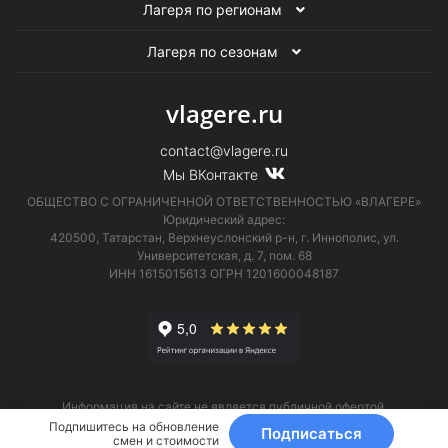
Лагеря по регионам
Лагеря по сезонам
vlagere.ru
contact@vlagere.ru
Мы ВКонтакте
ОБЩЕСТВО С ОГРАНИЧЕННОЙ ОТВЕТСТВЕННОСТЬЮ «ВЛАГЕРЕ»
Юридический адрес:
420500, Татарстан, Верхнеуслонский р-н, г. Иннополис, ул.
Университетская,
д. 7, пом. 68
ИНН 1615015613
ОГРН 1201600048187
Информация на сайте не является публичной офертой.
Телефон технической поддержки
8 (495) 374-61-17
.
Подпишитесь на обновление
Подписаться
смен и стоимости