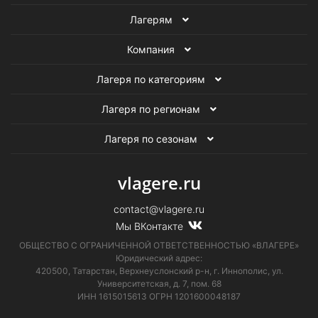
Лагерям
Детские творческие лагеря
Компания
Детские футбольные лагеря
Лагеря по категориям
Семейные лагеря для детей и родителей
Лагеря по регионам
Театральные лагеря для детей
Лагеря по сезонам
vlagere.ru
contact@vlagere.ru
Мы ВКонтакте
ОБЩЕСТВО С ОГРАНИЧЕННОЙ ОТВЕТСТВЕННОСТЬЮ «ВЛАГЕРЕ»
Юридический адрес:
420500, Татарстан, Верхнеуслонский р-н, г. Иннополис, ул.
Университетская,
д. 7, пом. 68
ИНН 1615015613
ОГРН 1201600048187