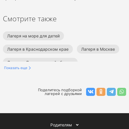
Смотрите также
Лагеря на море для детей
Лагеря в Краснодарском крае
Лагеря в Москве
Лагеря в Ленинградской области
Показать еще
Детские лагеря на Черном море
Детские лагеря в Туапсе
Детские лагеря в Сочи
Поделитесь подборкой
лагерей с друзьями
Лагеря в Крыму
Детские образовательные лагеря
Детские оздоровительные лагеря
Бизнес лагеря
Родителям
Тематические детские лагеря