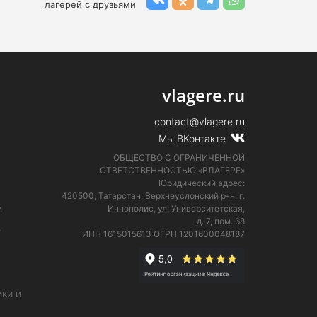
лагерей с друзьями
vlagere.ru
contact@vlagere.ru
Мы ВКонтакте
ОБЩЕСТВО С ОГРАНИЧЕННОЙ
ОТВЕТСТВЕННОСТЬЮ «ВЛАГЕРЕ»
Юридический адрес:
420500, Татарстан, Верхнеуслонский р-н, г.
и
Иннополис, ул. Университетская,
д. 7, пом. 68
е
ИНН 1615015613
ОГРН 1201600048187
ки и