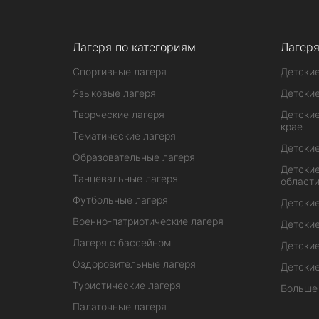
Лагеря по категориям
Лагеря
Спортивные лагеря
Детские
Языковые лагеря
Детские
Творческие лагеря
Детские
крае
Тематические лагеря
Детские
Образовательные лагеря
Детские
Танцевальные лагеря
област
Футбольные лагеря
Детские
Военно-патриотические лагеря
Детские
Лагеря с бассейном
Детские
Оздоровительные лагеря
Детские
Туристические лагеря
Больше
Палаточные лагеря