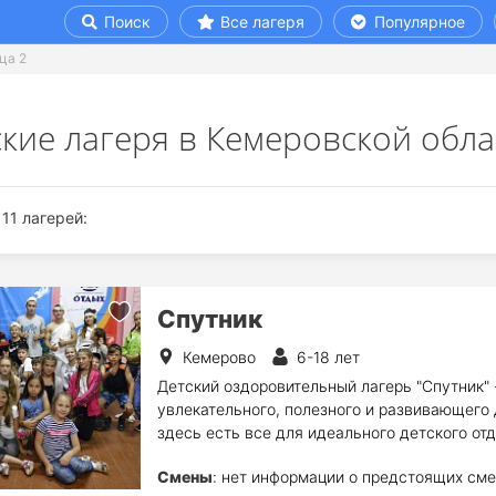
Поиск
Все лагеря
Популярное
ца 2
кие лагеря в Кемеровской обла
11 лагерей:
Спутник
Кемерово
6-18 лет
Детский оздоровительный лагерь "Спутник" -
увлекательного, полезного и развивающего д
здесь есть все для идеального детского отд
Смены
: нет информации о предстоящих сме