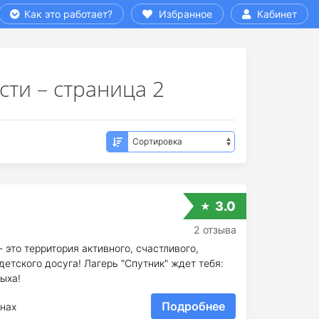
Как это работает?
Избранное
Кабинет
сти – страница 2
3.0
2 отзыва
 это территория активного, счастливого,
етского досуга! Лагерь "Спутник" ждет тебя:
ыха!
Подробнее
нах