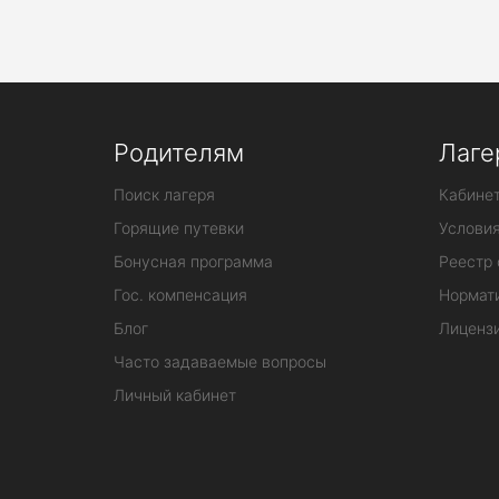
Родителям
Лаге
Поиск лагеря
Кабинет
Горящие путевки
Услови
Бонусная программа
Реестр 
Гос. компенсация
Нормат
Блог
Лиценз
Часто задаваемые вопросы
Личный кабинет