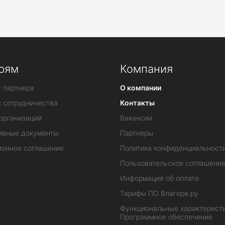
рям
Компания
 партнера
О компании
я сотрудничества
Контакты
организаций
Вакансии
ивные документы
Партнеры
ионное соглашение
Политика конфиденциальност
Пользовательское соглашени
Информация об оплате
Тарифы ПО Влагере.ру
Функциональные характеристи
Программное обеспечение