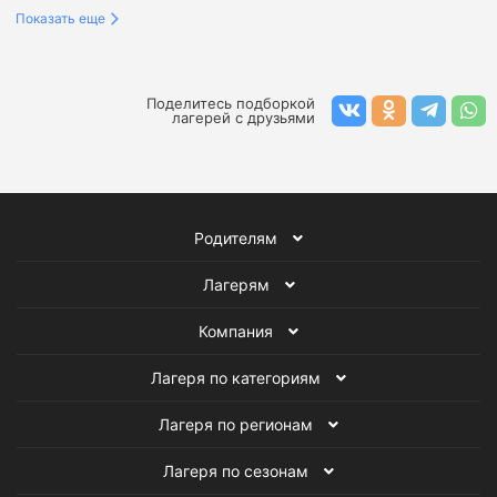
Показать еще
Детские лагеря на Черном море
Лагеря в Крыму
Лагеря в Москве
Детские лагеря в Туапсе
Поделитесь подборкой
лагерей с друзьями
Военно-патриотические лагеря для детей
Языковые лагеря
Родителям
Детские оздоровительные лагеря
Лагерям
Детские спортивные лагеря
Компания
Детские творческие лагеря
Музыкальные лагеря
Лагеря по категориям
Спортивные лагеря по плаванию
Лагеря по регионам
Футбольные лагеря для детей
Лагеря по сезонам