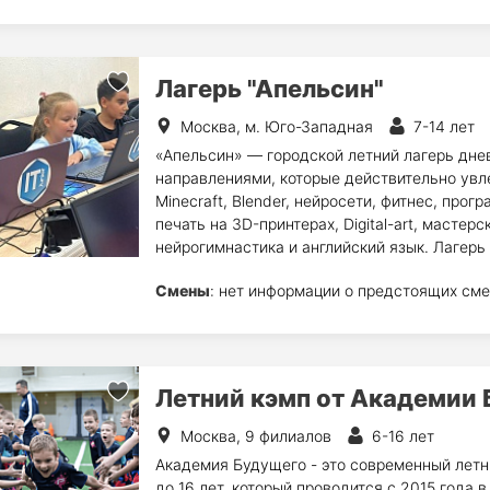
Лагерь "Апельсин"
Москва, м. Юго-Западная
7-14 лет
«Апельсин» — городской летний лагерь дне
направлениями, которые действительно увл
Minecraft, Blender, нейросети, фитнес, про
печать на 3D-принтерах, Digital-art, мастер
нейрогимнастика и английский язык. Лагерь 
Смены
: нет информации о предстоящих сме
Летний кэмп от Академии
Москва, 9 филиалов
6-16 лет
Академия Будущего - это современный летни
до 16 лет, который проводится с 2015 года 