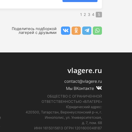
1
2
3
4
5
Поделитесь подборкой
лагерей с друзьями
vlagere.ru
contact@vlagere.ru
Мы ВКонтакте
ОБЩЕСТВО С ОГРАНИЧЕННОЙ
ОТВЕТСТВЕННОСТЬЮ «ВЛАГЕРЕ»
Юридический адрес:
420500, Татарстан, Верхнеуслонский р-н, г.
и
Иннополис, ул. Университетская,
д. 7, пом. 68
е
ИНН 1615015613
ОГРН 1201600048187