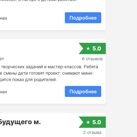
Подробнее
нах
5.0
ет
6 отзывов
 творческих заданий и мастер-классов. Ребята
е смены дети готовят проект: снимают мини-
дится показ для родителей.
Подробнее
нах
Будущего м.
5.0
2 отзыва