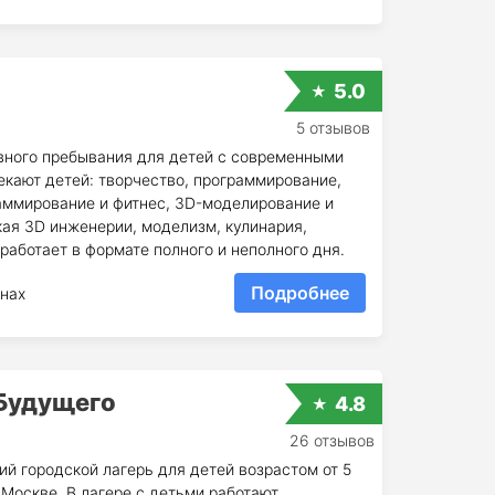
5.0
5 отзывов
вного пребывания для детей c современными
екают детей: творчество, программирование,
граммирование и фитнес, 3D-моделирование и
ская 3D инженерии, моделизм, кулинария,
работает в формате полного и неполного дня.
Подробнее
нах
 Будущего
4.8
26 отзывов
й городской лагерь для детей возрастом от 5
в Москве. В лагере с детьми работают