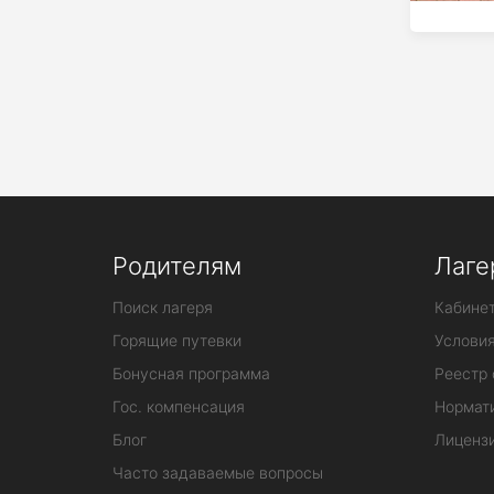
Родителям
Лаге
Поиск лагеря
Кабинет
Горящие путевки
Услови
Бонусная программа
Реестр 
Гос. компенсация
Нормат
Блог
Лиценз
Часто задаваемые вопросы