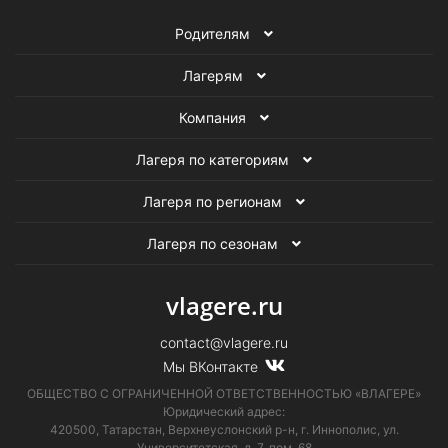
Детские языковые лагеря
Родителям
Детские образовательные лагеря
Лагерям
Лагеря с изучением английского языка
Компания
Конно-спортивные лагеря
Лагеря по категориям
Детские туристические лагеря
Лагеря по регионам
Детские оздоровительные лагеря
Лагеря по сезонам
Музыкальные лагеря
Бизнес лагеря
vlagere.ru
contact@vlagere.ru
Мы ВКонтакте
ОБЩЕСТВО С ОГРАНИЧЕННОЙ ОТВЕТСТВЕННОСТЬЮ «ВЛАГЕРЕ»
Юридический адрес:
420500, Татарстан, Верхнеуслонский р-н, г. Иннополис, ул.
Университетская,
д. 7, пом. 68