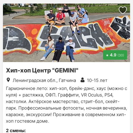
4.9
(30)
Хип-хоп Центр "GEMINI"
Ленинградская обл., Гатчина
10-15 лет
Гармоничное лето: хип-хоп, брейк-дэнс, хаус (можно с
нуля) + растяжка, ОФП. Граффити, VR Oculus, PS4,
настолки. Актёрское мастерство, стрит-бол, скейт-
парк. Профессиональные фотосеты, ночная вечеринка,
караоке, экскурссии! Проживание в современном хип-
хоп гостевом доме.
2
смены
: