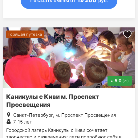
19 200
Показать смены
от
руб.
Горящая путевка
5.0
(21)
Каникулы с Киви м. Проспект
Просвещения
Санкт-Петербург, м. Проспект Просвещения
7-15 лет
Городской лагерь Каникулы с Киви сочетает
творчество и развлечения: дети попробуют себя в