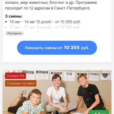
космос, мир животных, блогинг и др. Программа
проходит по 12 адресам в Санкт-Петербурге.
3
смены
:
10 авг - 14 авг (5 дней) - от 10 355 руб.
17 авг - 21 авг (5 дней) - от 10 355 руб.
24 авг - 28 авг (5 дней) - от 10 355 руб.
Раскрыть
10 355
Показать смены
от
руб.
Скидка 5%
Горящая путевка
5.0