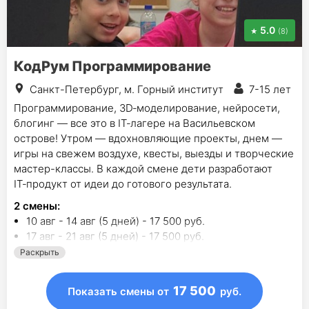
5.0
(8)
КодРум Программирование
Санкт-Петербург, м. Горный институт
7-15 лет
Программирование, 3D‑моделирование, нейросети,
блогинг — все это в IT‑лагере на Васильевском
острове! Утром — вдохновляющие проекты, днем —
игры на свежем воздухе, квесты, выезды и творческие
мастер-классы. В каждой смене дети разработают
IT‑продукт от идеи до готового результата.
2
смены
:
10 авг - 14 авг (5 дней) - 17 500 руб.
17 авг - 21 авг (5 дней) - 17 500 руб.
Раскрыть
17 500
Показать смены
от
руб.