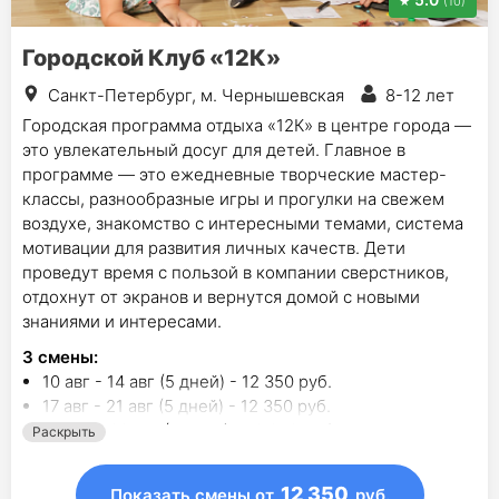
(10)
Городской Клуб «12К»
Санкт-Петербург, м. Чернышевская
8-12 лет
Городская программа отдыха «12К» в центре города —
это увлекательный досуг для детей. Главное в
программе — это ежедневные творческие мастер-
классы, разнообразные игры и прогулки на свежем
воздухе, знакомство с интересными темами, система
мотивации для развития личных качеств. Дети
проведут время с пользой в компании сверстников,
отдохнут от экранов и вернутся домой с новыми
знаниями и интересами.
3
смены
:
10 авг - 14 авг (5 дней) - 12 350 руб.
17 авг - 21 авг (5 дней) - 12 350 руб.
24 авг - 28 авг (5 дней) - 12 350 руб.
Раскрыть
12 350
Показать смены
от
руб.