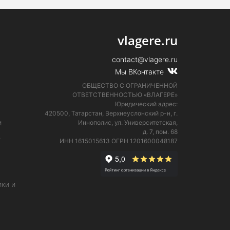
vlagere.ru
contact@vlagere.ru
Мы ВКонтакте
ОБЩЕСТВО С ОГРАНИЧЕННОЙ
ОТВЕТСТВЕННОСТЬЮ «ВЛАГЕРЕ»
Юридический адрес:
420500, Татарстан, Верхнеуслонский р-н, г.
и
Иннополис, ул. Университетская,
д. 7, пом. 68
е
ИНН 1615015613
ОГРН 1201600048187
ки и