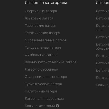
Лагеря по категориям
Лагеря
Спортивные лагеря
Детские
Языковые лагеря
Детские
Творческие лагеря
Детские
крае
Тематические лагеря
Детские
Образовательные лагеря
Детские
Танцевальные лагеря
област
Футбольные лагеря
Детские
Военно-патриотические лагеря
Детские
Лагеря с бассейном
Детские
Оздоровительные лагеря
Детские
Туристические лагеря
Больше
Палаточные лагеря
Лагеря для подростков
Больше категорий