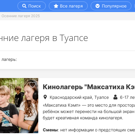
Поиск
Все лагеря
Популярное
Осенние лагеря 2025
нние лагеря в Туапсе
 лагерь:
Кинолагерь "Максатиха Кэ
Краснодарский край, Туапсе
6-17 ле
«Максатиха Кэмп» — это место для простора
ребёнок может перенести на большой экран 
будет креативная команда кинолагеря.
Смены
: нет информации о предстоящих сме