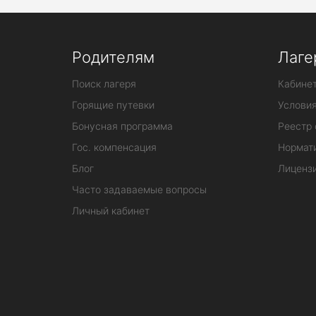
Родителям
Лаге
Поиск лагеря
Кабинет
Горящие путевки
Услови
Бонусная программа
Реестр 
Гос. компенсация
Нормат
Блог
Лиценз
Часто задаваемые вопросы
Личный кабинет