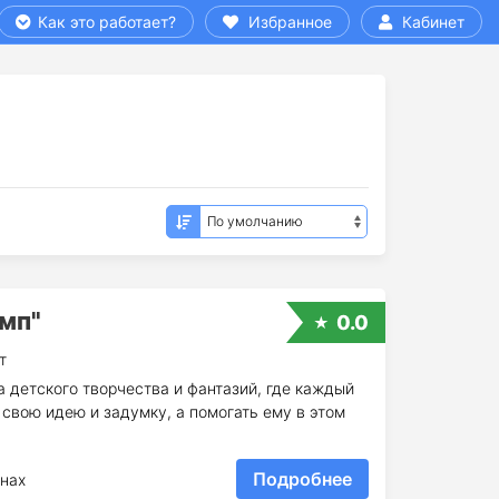
Как это работает?
Избранное
Кабинет
мп"
0.0
т
 детского творчества и фантазий, где каждый
свою идею и задумку, а помогать ему в этом
Подробнее
нах