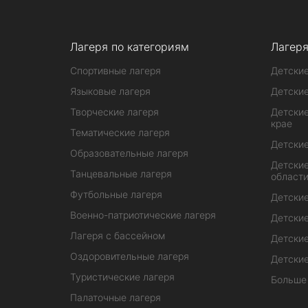
Лагеря по категориям
Лагеря
Спортивные лагеря
Детские
Языковые лагеря
Детские
Творческие лагеря
Детские
крае
Тематические лагеря
Детские
Образовательные лагеря
Детские
Танцевальные лагеря
област
Футбольные лагеря
Детские
Военно-патриотические лагеря
Детские
Лагеря с бассейном
Детские
Оздоровительные лагеря
Детские
Туристические лагеря
Больше
Палаточные лагеря