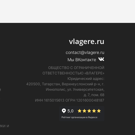
vlagere.ru
contact@vlagere.ru
Мы ВКонтакте
ОБЩЕСТВО С ОГРАНИЧЕННОЙ
ОТВЕТСТВЕННОСТЬЮ «ВЛАГЕРЕ»
Юридический адрес:
420500, Татарстан, Верхнеуслонский р-н, г.
и
Иннополис, ул. Университетская,
д. 7, пом. 68
е
ИНН 1615015613
ОГРН 1201600048187
ки и