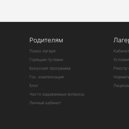
Родителям
Лаге
Поиск лагеря
Кабинет
Горящие путевки
Услови
Бонусная программа
Реестр 
Гос. компенсация
Нормат
Блог
Лиценз
Часто задаваемые вопросы
Личный кабинет