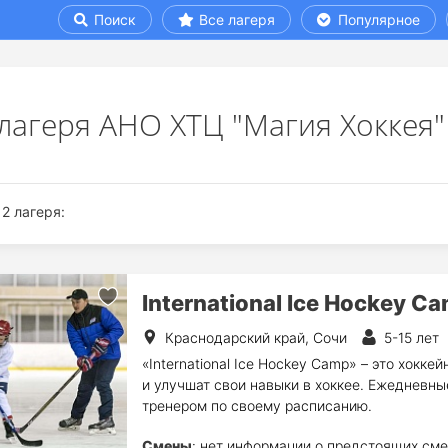
Поиск
Все лагеря
Популярное
 лагеря АНО ХТЦ "Магия Хоккея"
2 лагеря:
International Ice Hockey C
Краснодарский край, Сочи
5-15 лет
«International Ice Hockey Camp» – это хокке
и улучшат свои навыки в хоккее. Ежедневны
тренером по своему расписанию.
Смены
: нет информации о предстоящих сме