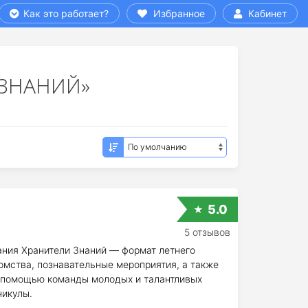
Как это работает?
Избранное
Кабинет
 ЗНАНИЙ»
5.0
5 отзывов
ания Хранители Знаний — формат летнего
омства, познавательные мероприятия, а также
 помощью команды молодых и талантливых
никулы.