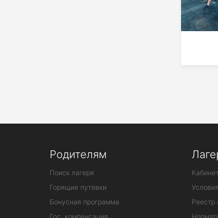
Родителям
Лаге
Поиск лагеря
Кабинет
Горящие путевки
Услови
Бонусная программа
Реестр 
Гос. компенсация
Нормат