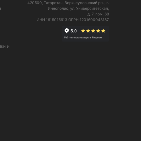
420500, Татарстан, Верхнеуслонский р-н, г.
и
Иннополис, ул. Университетская,
д. 7, пом. 68
е
ИНН 1615015613
ОГРН 1201600048187
ки и