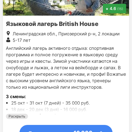
4.6
(15)
Языковой лагерь British House
Ленинградская обл., Приозерский р-н, 2 локации
5-17 лет
Английский лагерь активного отдыха: спортивная
программа и полное погружение в языковую среду
через игры и квесты. Зимой участники катаются на
сноуборде и лыжах, а летом на вейкборде и сапах. В
лагере будет интересно и новичкам, и профи! Вожатые
с высоким уровнем английского языка, тренеры
только из национальной лиги инструкторов.
3
смены
:
25 окт - 31 окт (7 дней) - 35 000 руб.
18 дек - 20 дек (3 дня) - 16 000 руб.
3 янв - 9 янв (7 дней) - 35 000 руб.
Раскрыть