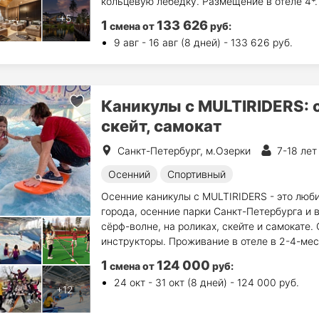
кольцевую лебедку. Размещение в отеле 4*.
1
133 626
смена
от
руб
:
9 авг - 16 авг (8 дней) - 133 626 руб.
Каникулы с MULTIRIDERS: 
скейт, самокат
Санкт-Петербург, м.Озерки
7-18 лет
Осенний
Спортивный
Осенние каникулы с MULTIRIDERS - это люби
города, осенние парки Санкт-Петербурга и 
сёрф-волне, на роликах, скейте и самокате
инструкторы. Проживание в отеле в 2-4-мес
1
124 000
смена
от
руб
:
24 окт - 31 окт (8 дней) - 124 000 руб.