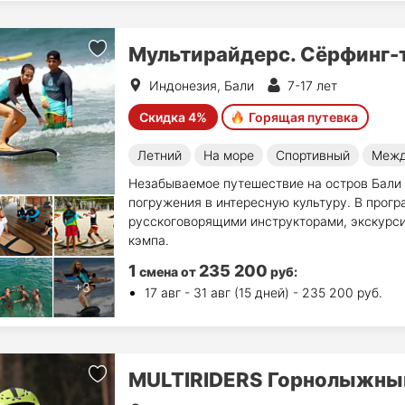
Мультирайдерс. Cёрфинг-т
Индонезия, Бали
7-17 лет
Скидка 4%
Горящая путевка
Летний
На море
Спортивный
Межд
Незабываемое путешествие на остров Бали -
погружения в интересную культуру. В прогр
русскоговорящими инструкторами, экскурси
кэмпа.
1
235 200
смена
от
руб
:
17 авг - 31 авг (15 дней) - 235 200 руб.
MULTIRIDERS Горнолыжн