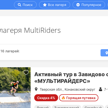
Поиск
Все лагеря
Популярное
лагеря MultiRiders
16 лагерей:
Активный тур в Завидово 
«МУЛЬТИРАЙДЕРС»
Тверская обл., Конаковский округ
7-
Скидка 4%
Горящая путевка
Летний
Туристический
Семейный