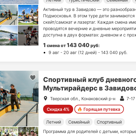
Активный тур в Завидово — это разнообраз
Подмосковья. В этом туре дети занимаются
скейт/самокат и лазертаг. Каждая смена им
проводятся вечерние и дневные мероприяти
доступна в двух форматах: дневном и с про
1
143 040
смена
от
руб
:
9 авг - 20 авг (12 дней) - 143 040 руб.
Спортивный клуб дневног
Мультирайдерс в Завидов
Тверская обл., Конаковский р-н
7-17
Скидка 4%
Горящая путевка
Летний
Семейный
Спортивный
Программа для родителей с детьми, которые