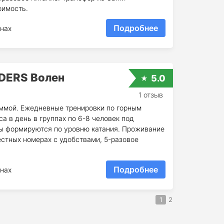
оимость.
Подробнее
нах
DERS Волен
5.0
1 отзыв
ммой. Ежедневные тренировки по горным
а в день в группах по 6-8 человек под
ы формируются по уровню катания. Проживание
местных номерах с удобствами, 5-разовое
Подробнее
нах
1
2