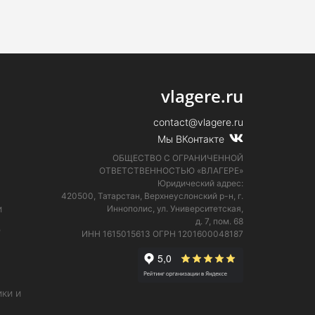
vlagere.ru
contact@vlagere.ru
Мы ВКонтакте
ОБЩЕСТВО С ОГРАНИЧЕННОЙ
ОТВЕТСТВЕННОСТЬЮ «ВЛАГЕРЕ»
Юридический адрес:
420500, Татарстан, Верхнеуслонский р-н, г.
и
Иннополис, ул. Университетская,
д. 7, пом. 68
е
ИНН 1615015613
ОГРН 1201600048187
ки и