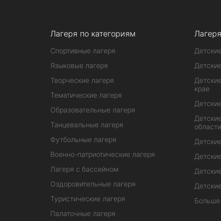
Лагеря по категориям
Лагеря
Спортивные лагеря
Детские
Языковые лагеря
Детские
Творческие лагеря
Детские
крае
Тематические лагеря
Детские
Образовательные лагеря
Детские
Танцевальные лагеря
област
Футбольные лагеря
Детские
Военно-патриотические лагеря
Детские
Лагеря с бассейном
Детские
Оздоровительные лагеря
Детские
Туристические лагеря
Больше
Палаточные лагеря