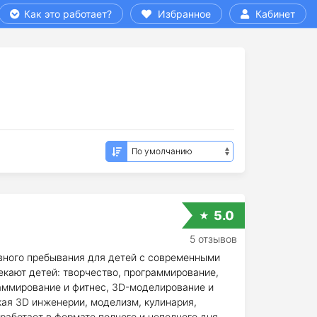
Как это работает?
Избранное
Кабинет
5.0
5 отзывов
вного пребывания для детей c современными
екают детей: творчество, программирование,
граммирование и фитнес, 3D-моделирование и
ская 3D инженерии, моделизм, кулинария,
работает в формате полного и неполного дня.