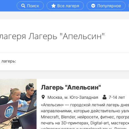
Поиск
Все лагеря
Популярное
лагеря Лагерь "Апельсин"
 лагерь:
Лагерь "Апельсин"
Москва, м. Юго-Западная
7-14 лет
«Апельсин» — городской летний лагерь дне
направлениями, которые действительно увл
Minecraft, Blender, нейросети, фитнес, про
печать на 3D-принтерах, Digital-art, мастер
нейрогимнастика и английский язык. Лагерь 