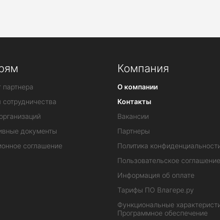
рям
Компания
 партнера
О компании
я сотрудничества
Контакты
организаций
Вакансии
ивные документы
Партнеры
ионное соглашение
Политика конфиденциальност
Пользовательское соглашени
Информация об оплате
Тарифы ПО Влагере.ру
Функциональные характеристи
Программное обеспечение