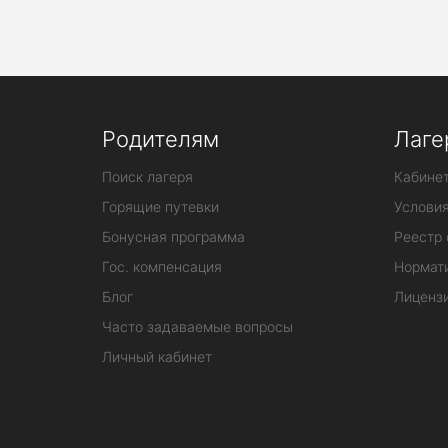
Родителям
Лаге
Поиск лагеря
Кабинет
Горящие путевки
Услови
Бонусная программа
Реестр 
Гос. компенсация
Нормат
Блог
Лиценз
Часто задаваемые вопросы
Личный кабинет