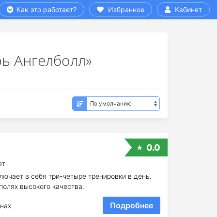
Как это работает?
Избранное
Кабинет
ь Ангелболл»
0.0
ет
ючает в себя три-четыре тренировки в день.
полях высокого качества.
Подробнее
нах