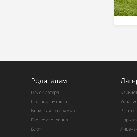
Родителям
Лаге
Поиск лагеря
Кабинет
Горящие путевки
Услови
Бонусная программа
Реестр 
Гос. компенсация
Нормат
Блог
Лиценз