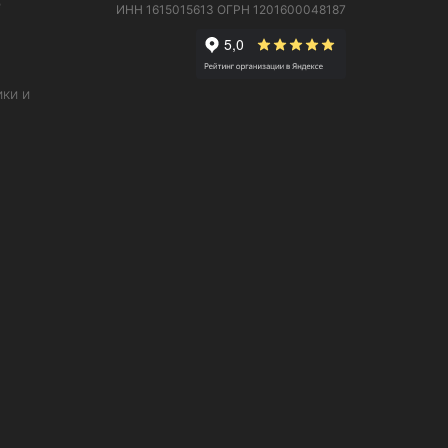
е
ИНН 1615015613
ОГРН 1201600048187
ки и