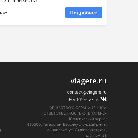
лнить свои мечты!
Подробнее
нах
vlagere.ru
contact@vlagere.ru
Мы ВКонтакте
ОБЩЕСТВО С ОГРАНИЧЕННОЙ
ОТВЕТСТВЕННОСТЬЮ «ВЛАГЕРЕ»
Юридический адрес:
420500, Татарстан, Верхнеуслонский р-н, г.
и
Иннополис, ул. Университетская,
д. 7, пом. 68