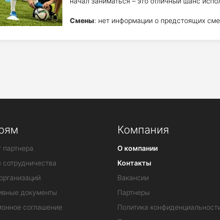
начал заниматься – это отличный шанс испо
Смены
: нет информации о предстоящих сме
рям
Компания
 партнера
О компании
я сотрудничества
Контакты
организаций
Вакансии
ивные документы
Партнеры
ионное соглашение
Политика конфиденциальност