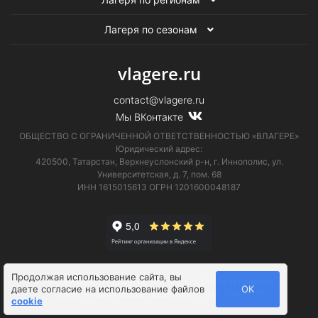
Лагеря по сезонам
vlagere.ru
contact@vlagere.ru
Мы ВКонтакте
ОБЩЕСТВО С ОГРАНИЧЕННОЙ ОТВЕТСТВЕННОСТЬЮ «ВЛАГЕРЕ»
Юридический адрес:
420500, Татарстан, Верхнеуслонский р-н, г. Иннополис, ул.
Университетская,
д. 7, пом. 68
ИНН 1615015613
ОГРН 1201600048187
Продолжая использование сайта, вы
Информация на сайте не является публичной офертой.
даете
согласие на использование файлов
ОК
Телефон технической поддержки
8 (495) 374-61-17
.
cookie