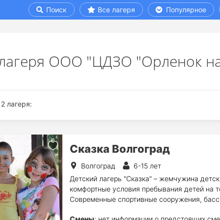
Поиск
Все лагеря
Популярное
 лагеря ООО "ЦДЗО "Орленок на
2 лагеря:
Сказка Волгоград
Волгоград
6-15 лет
Детский лагерь "Сказка" – жемчужина детс
комфортные условия пребывания детей на т
Современные спортивные сооружения, бассей
Смены
: нет информации о предстоящих сме