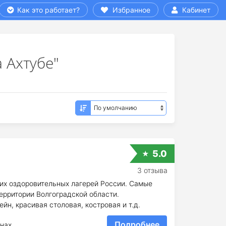
Как это работает?
Избранное
Кабинет
 Ахтубе"
5.0
3 отзыва
ких оздоровительных лагерей России. Самые
ерритории Волгоградской области.
н, красивая столовая, костровая и т.д.
Подробнее
нах