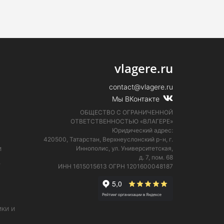
vlagere.ru
contact@vlagere.ru
Мы ВКонтакте
ОБЩЕСТВО С ОГРАНИЧЕННОЙ
ОТВЕТСТВЕННОСТЬЮ «ВЛАГЕРЕ»
Юридический адрес:
420500, Татарстан, Верхнеуслонский р-н, г.
и
Иннополис, ул. Университетская,
д. 7, пом. 68
е
ИНН 1615015613
ОГРН 1201600048187
ки и