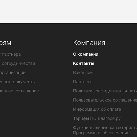
рям
Компания
 партнера
О компании
я сотрудничества
Контакты
организаций
Вакансии
ивные документы
Партнеры
ионное соглашение
Политика конфиденциальност
Пользовательское соглашени
Информация об оплате
Тарифы ПО Влагере.ру
Функциональные характеристи
Программное обеспечение