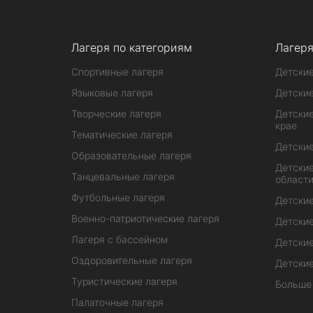
Лагеря по категориям
Лагеря
Спортивные лагеря
Детские
Языковые лагеря
Детские
Творческие лагеря
Детские
крае
Тематические лагеря
Детские
Образовательные лагеря
Детские
Танцевальные лагеря
област
Футбольные лагеря
Детские
Военно-патриотические лагеря
Детские
Лагеря с бассейном
Детские
Оздоровительные лагеря
Детские
Туристические лагеря
Больше
Палаточные лагеря