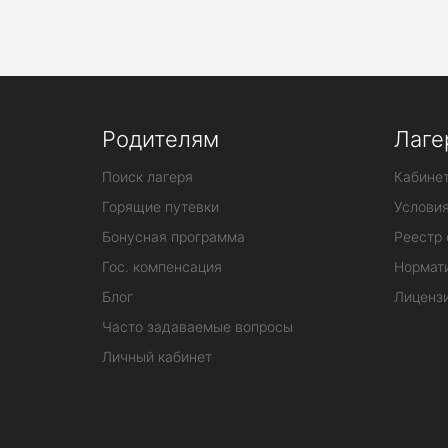
Родителям
Лаге
Поиск лагеря
Кабинет
Горящие путевки
Услови
Бонусная программа
Реестр 
Гос. компенсация
Нормат
Блог
Лиценз
Часто задаваемые вопросы
Личный кабинет