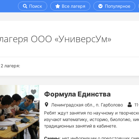
Поиск
Все лагеря
Популярное
 лагеря ООО «УниверсУм»
2 лагеря:
Формула Единства
Ленинградская обл., п. Гарболово
11
Ребят ждут занятия по научному и творчес
изучают математику, историю, биологию, хи
традиционных занятий в кабинете.
Смены
: нет информации о предстоящих сме