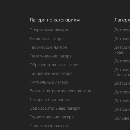
Лагеря по категориям
Лагеря
Спортивные лагеря
Детские
Языковые лагеря
Детские
Творческие лагеря
Детские
крае
Тематические лагеря
Детские
Образовательные лагеря
Детские
Танцевальные лагеря
област
Футбольные лагеря
Детские
Военно-патриотические лагеря
Детские
Лагеря с бассейном
Детские
Оздоровительные лагеря
Детские
Туристические лагеря
Больше
Палаточные лагеря