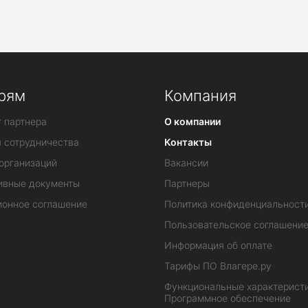
рям
Компания
 партнера
О компании
я сотрудничества
Контакты
организаций
Вакансии
ивные документы
Партнеры
ионное соглашение
Политика конфиденциальност
Пользовательское соглашени
Информация об оплате
Тарифы ПО Влагере.ру
Функциональные характеристи
Программное обеспечение