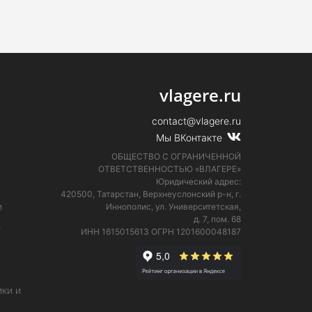
vlagere.ru
contact@vlagere.ru
Мы ВКонтакте
ОБЩЕСТВО С ОГРАНИЧЕННОЙ
ОТВЕТСТВЕННОСТЬЮ «ВЛАГЕРЕ»
Юридический адрес:
420500, Татарстан, Верхнеуслонский р-н, г.
и
Иннополис, ул. Университетская,
д. 7, пом. 68
е
ИНН 1615015613
ОГРН 1201600048187
ки и