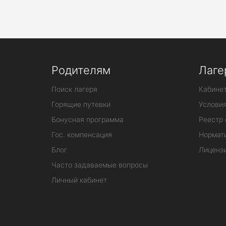
Родителям
Лаге
Поиск лагеря
Кабинет
Горящие путевки
Услови
Бонусная программа
Реестр 
Гос. компенсация
Нормат
Блог
Лиценз
Часто задаваемые вопросы
Личный кабинет