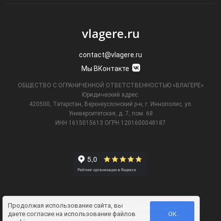
vlagere.ru
contact@vlagere.ru
Мы ВКонтакте
ОБЩЕСТВО С ОГРАНИЧЕННОЙ ОТВЕТСТВЕННОСТЬЮ «ВЛАГЕРЕ»
Юридический адрес:
420500, Татарстан, Верхнеуслонский р-н, г. Иннополис, ул.
Университетская,
д. 7, пом. 68
ИНН 1615015613
ОГРН 1201600048187
Продолжая использование сайта, вы
Информация на сайте не является публичной офертой.
даете
согласие на использование файлов
ОК
Телефон технической поддержки
8 (495) 374-61-17
.