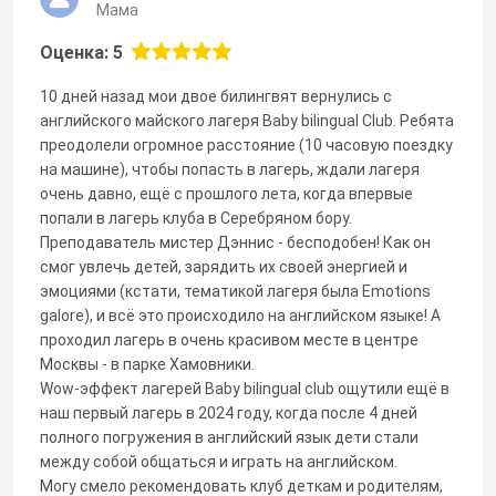
Мама
Оценка: 5
10 дней назад мои двое билингвят вернулись с
английского майского лагеря Baby bilingual Club. Ребята
преодолели огромное расстояние (10 часовую поездку
на машине), чтобы попасть в лагерь, ждали лагеря
очень давно, ещё с прошлого лета, когда впервые
попали в лагерь клуба в Серебряном бору.
Преподаватель мистер Дэннис - бесподобен! Как он
смог увлечь детей, зарядить их своей энергией и
эмоциями (кстати, тематикой лагеря была Emotions
galore), и всё это происходило на английском языке! А
проходил лагерь в очень красивом месте в центре
Москвы - в парке Хамовники.
Wow-эффект лагерей Baby bilingual club ощутили ещё в
наш первый лагерь в 2024 году, когда после 4 дней
полного погружения в английский язык дети стали
между собой общаться и играть на английском.
Могу смело рекомендовать клуб деткам и родителям,