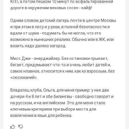
КПП, а потом пешком 10 минут по асфальтированной
дороге в окружении вековых сосен - кайф!
Одним словом детский лагерь почти в центре Москвы
и при этом в лесу и у реки, в полной безопасности и
вдали от шума - подумать бы не могла, что это
возможно в нынешних реалиях. Обычно или в ЖК, или
возить надо далеко загород.
Мисс Джи - энерджайзер. Без остановки прыеает,
бегает, придумывает что-то и очень любит детей и,
самое нлавное, относится к ним, как ко взросоым, без
«сюсюканий».
Владелец клуба, Ольга, для меня пример: у нее две
дочери 4 и 8 лет и обе билингвы - свободно говорят и
на русском, и на английском. Это для меня стало
ключевым критерием при выборе места для
вовлечения в язык для ребенка.