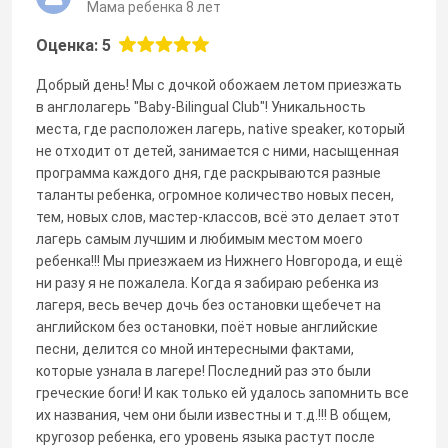
Мама ребенка 8 лет
Оценка: 5
Добрый день! Мы с дочкой обожаем летом приезжать
в англолагерь "Baby-Bilingual Club"! Уникальность
места, где расположен лагерь, native speaker, который
не отходит от детей, занимается с ними, насыщенная
программа каждого дня, где раскрываются разные
таланты ребенка, огромное количество новых песен,
тем, новых слов, мастер-классов, всё это делает этот
лагерь самым лучшим и любимым местом моего
ребенка!!! Мы приезжаем из Нижнего Новгорода, и ещё
ни разу я не пожалела. Когда я забираю ребенка из
лагеря, весь вечер дочь без остановки щебечет на
английском без остановки, поёт новые английские
песни, делится со мной интересными фактами,
которые узнала в лагере! Последний раз это были
греческие боги! И как только ей удалось запомнить все
их названия, чем они были известны и т.д.!!! В общем,
кругозор ребенка, его уровень языка растут после