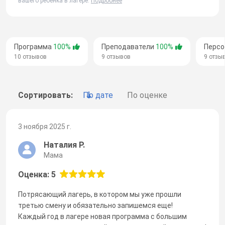
вашего ребенка в лагере.
Подробнее
Программа
100%
Преподаватели
100%
Перс
10 отзывов
9 отзывов
9 отзы
Сортировать:
По дате
По оценке
3 ноября 2025 г.
Наталия Р.
Мама
Оценка: 5
Потрясающий лагерь, в котором мы уже прошли
третью смену и обязательно запишемся еще!
Каждый год в лагере новая программа с большим