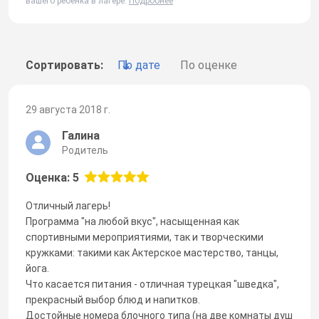
вашего ребенка в лагере.
Подробнее
Сортировать:
По дате
По оценке
29 августа 2018 г.
Галина
Родитель
Оценка: 5
Отличный лагерь!
Программа "на любой вкус", насыщенная как
спортивными мероприятиями, так и творческими
кружками: такими как Актерское мастерство, танцы,
йога.
Что касается питания - отличная турецкая "шведка",
прекрасный выбор блюд и напитков.
Достойные номера блочного типа (на две комнаты душ