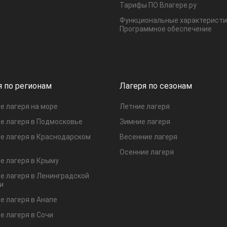
Тарифы ПО Влагере.ру
Функциональные характеристи
Программное обеспечение
я по регионам
Лагеря по сезонам
е лагеря на море
Летние лагеря
е лагеря в Подмосковье
Зимние лагеря
е лагеря в Краснодарском
Весенние лагеря
Осенние лагеря
е лагеря в Крыму
е лагеря в Ленинградской
и
е лагеря в Анапе
е лагеря в Сочи