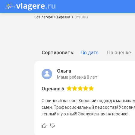
Все лагеря
Березка
Отзывы
Сортировать:
По дате
По оценке
Ольга
Мама ребенка 8 лет
Оценка: 5
Отличный лагерь! Хороший подход к малышам
смен. Профессиональный педсостав! Услови
теплый и уютный! Заслуженная пятёрочка!