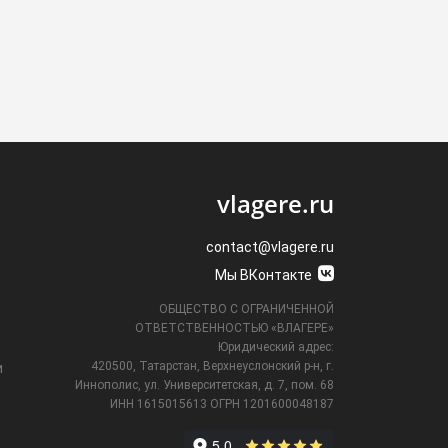
vlagere.ru
contact@vlagere.ru
Мы ВКонтакте
ОБЩЕСТВО С ОГРАНИЧЕННОЙ
ОТВЕТСТВЕННОСТЬЮ «ВЛАГЕРЕ»
Юридический адрес:
420500, Татарстан, Верхнеуслонский р-н, г.
и
Иннополис, ул. Университетская,
д. 7, пом. 68
ИНН 1615015613
ОГРН 1201600048187