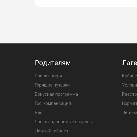
Родителям
Лаг
Поиск лагеря
Кабине
Горящие путевки
Услови
Бонусная программа
Реестр
Гос. компенсация
Нормат
Блог
Лиценз
Часто задаваемые вопросы
Личный кабинет