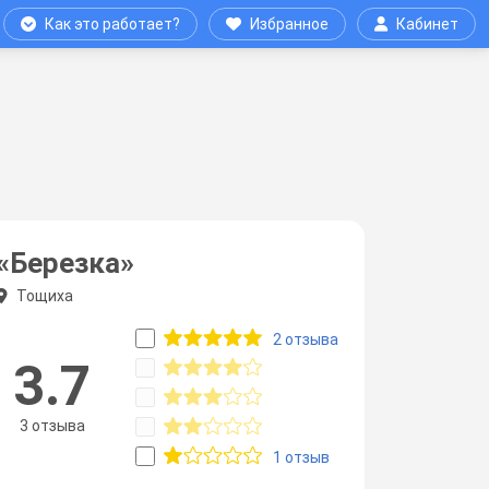
Как это работает?
Избранное
Кабинет
«Березка»
Тощиха
2 отзыва
3.7
3 отзыва
1 отзыв