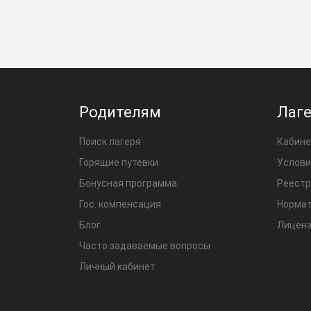
Родителям
Лаг
Поиск лагеря
Кабине
Горящие путевки
Услови
Бонусная программа
Реестр
Гос. компенсация
Нормат
Блог
Лиценз
Часто задаваемые вопросы
Личный кабинет