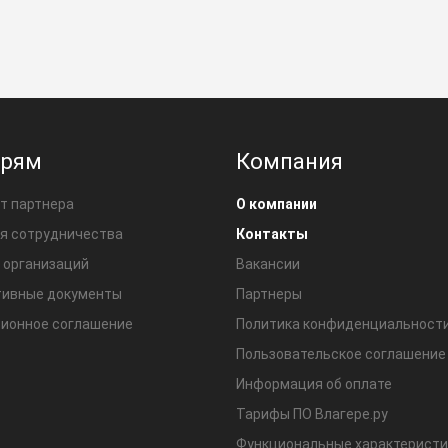
ерям
Компания
т партнера
О компании
я сотрудничества
Контакты
 организаций
Вакансии
ивные документы
Партнеры
ионное соглашение
Политика конфиденциальност
Пользовательское соглашение
Информация об оплате
Тарифы ПО Влагере.ру
Функциональные характеристи