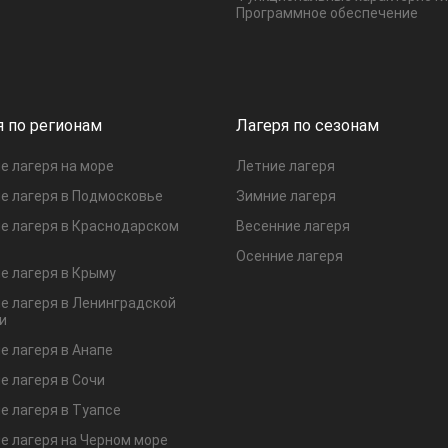
Программное обеспечение
я по регионам
Лагеря по сезонам
е лагеря на море
Летние лагеря
е лагеря в Подмосковье
Зимние лагеря
е лагеря в Краснодарском
Весенние лагеря
Осенние лагеря
е лагеря в Крыму
е лагеря в Ленинградской
и
е лагеря в Анапе
е лагеря в Сочи
е лагеря в Туапсе
е лагеря на Черном море