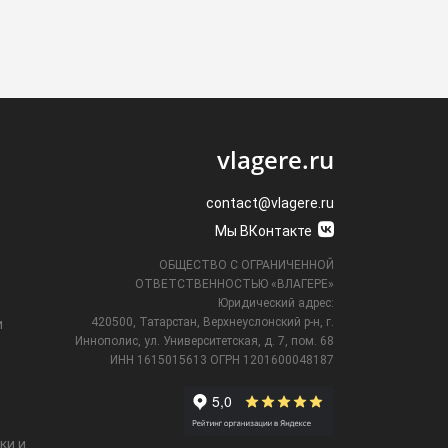
vlagere.ru
contact@vlagere.ru
Мы ВКонтакте
ОБЩЕСТВО С ОГРАНИЧЕННОЙ
ОТВЕТСТВЕННОСТЬЮ «ВЛАГЕРЕ»
Юридический адрес:
420500, Татарстан, Верхнеуслонский р-н, г.
и
Иннополис, ул. Университетская,
д. 7, пом. 68
ИНН 1615015613
ОГРН 1201600048187
ки и