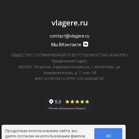
vlagere.ru
contact@vlagere.ru
Мы ВКонтакте
ОБЩЕСТВО С ОГРАНИЧЕННОЙ ОТВЕТСТВЕННОСТЬЮ «ВЛАГЕРЕ»
Юридический адрес:
420500, Татарстан, Верхнеуслонский р-н, г. Иннополис, ул.
Университетская,
д. 7, пом. 68
ИНН 1615015613
ОГРН 1201600048187
Продолжая использование сайта, вы
Информация на сайте не является публичной офертой.
даете
согласие на использование файлов
ОК
Телефон технической поддержки
8 (495) 374-61-17
.