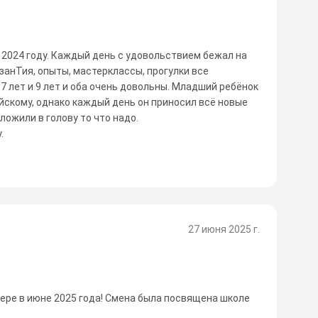
 2024 году. Каждый день с удовольствием бежал на
 занТия, опыты, мастерклассы, прогулки все
 7 лет и 9 лет и оба очень довольны. Младший ребёнок
йскому, однако каждый день он приносил всё новые
аложили в голову то что надо.
.
27 июня 2025 г.
ере в июне 2025 года! Смена была посвящена школе