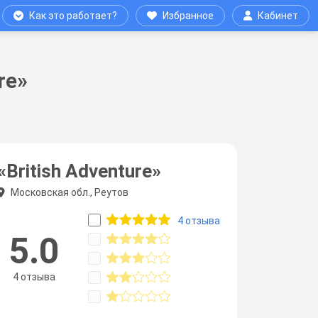
Как это работает?
Избранное
Кабинет
re»
«British Adventure»
Московская обл., Реутов
4 отзыва
5.0
4 отзыва