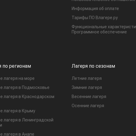
Информация об оплате
Тарифы ПО Влагере.ру
Функциональные характеристи
Программное обеспечение
я по регионам
Лагеря по сезонам
е лагеря на море
Летние лагеря
е лагеря в Подмосковье
Зимние лагеря
е лагеря в Краснодарском
Весенние лагеря
Осенние лагеря
е лагеря в Крыму
е лагеря в Ленинградской
и
е лагеря в Анапе