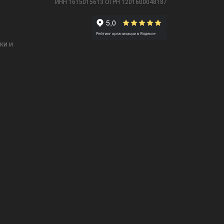
ИНН 1615015613
ОГРН 1201600048187
ки и