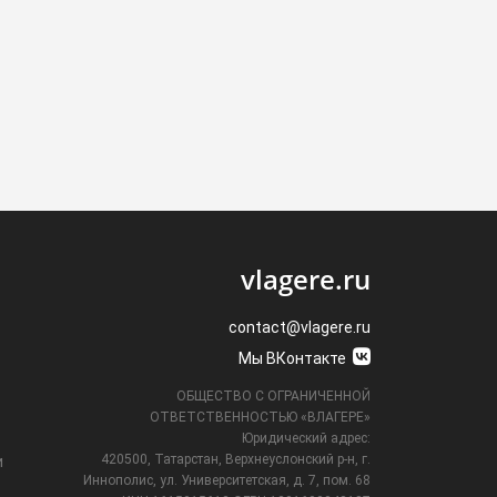
vlagere.ru
contact@vlagere.ru
Мы ВКонтакте
ОБЩЕСТВО С ОГРАНИЧЕННОЙ
ОТВЕТСТВЕННОСТЬЮ «ВЛАГЕРЕ»
Юридический адрес:
420500, Татарстан, Верхнеуслонский р-н, г.
и
Иннополис, ул. Университетская,
д. 7, пом. 68