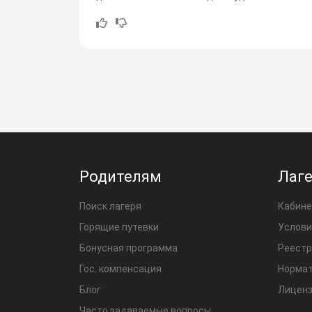
Родителям
Лаг
Поиск лагеря
Кабине
Горящие путевки
Услови
Бонусная программа
Реестр
Гос. компенсация
Нормат
Блог
Лиценз
Часто задаваемые вопросы