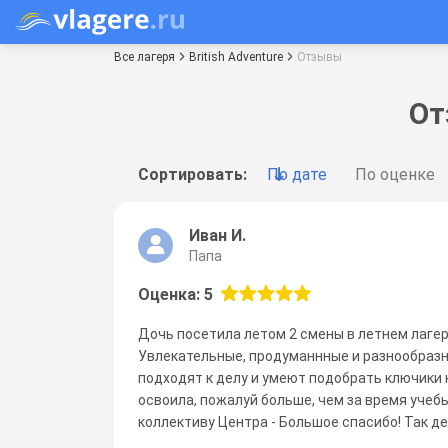
Все лагеря
British Adventure
Отзывы
От
Сортировать:
По дате
По оценке
Иван И.
Папа
Оценка: 5
Дочь посетила летом 2 смены в летнем лагер
Увлекательные, продуманнные и разнообразн
подходят к делу и умеют подобрать ключики к
освоила, пожалуй больше, чем за время учеб
коллективу Центра - Большое спасибо! Так д