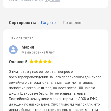
вашего ребенка в лагере.
Подробнее
Сортировать:
По дате
По оценке
19 июля 2023 г.
Мария
Мама ребенка 8 лет
Оценка: 5
Этим летом у нас остро стал вопрос о
времяпрепровождении нашего первоклашки до начала
семейного отпуска. Сначала мы тщетно пытались
попасть в лагерь в школе, но мест всего 100 на всю
школу. Шансов не было. Потом нашли лагерь в
Балтийской жемчужине с ориентиром на ЗОЖ и ЛФК,
да еще и по низкой цене. Спустя месяц мы поняли, что
деньги были потрачены зря, лагерь оказался местом