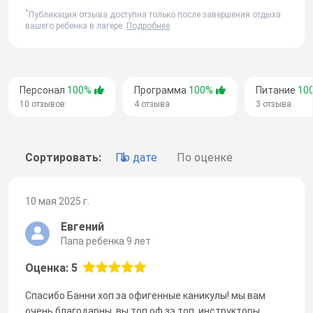
*
Публикация отзыва доступна только после завершения отдыха
вашего ребенка в лагере.
Подробнее
Персонал
100%
Программа
100%
Питание
10
10 отзывов
4 отзыва
3 отзыва
Сортировать:
По дате
По оценке
10 мая 2025 г.
Евгений
Папа ребенка 9 лет
Оценка: 5
Спасибо Банни хоп за офигенные каникулы! мы вам
очень благодарны, вы топ оф зэ топ, инструкторы,