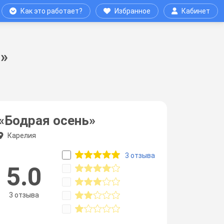
Как это работает?
Избранное
Кабинет
»
«Бодрая осень»
Карелия
3 отзыва
5.0
3 отзыва