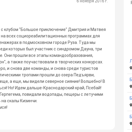
6 ноября 2016 г.
ь с клубом "Большое приключение" Дмитрия и Матвея
и на всех социореабилитационных программах для
енажерах в подмосковном городе Руза. Туда мы
реди которых был участник с синдромом Дауна, три
ке. Они прошли все этапы командообразования,
Л
он", а также поучаствовали в творческих конкурсах.
о, и снова две команды, и снова среди туристов
стическими тропами прошли до озера Педъярви,
 еще, а еще, мы видели северное сияние! Волшебно! В
ся! Но! Идем дальше-Краснодарский край, Псебай!
 Герпегема, повидали водопады, пещеры с летучими
на скалы Кизинчи.
мся!