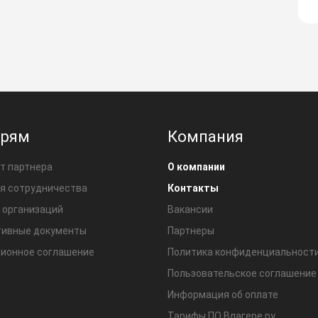
ерям
Компания
т партнера
О компании
я сотрудничества
Контакты
 организаций
Вакансии
ивные документы
Партнеры
ионное соглашение
Политика конфиденциальност
Пользовательское соглашение
Информация об оплате
Тарифы ПО Влагере.ру