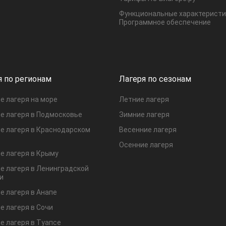
Функциональные характеристи
Программное обеспечение
я по регионам
Лагеря по сезонам
е лагеря на море
Летние лагеря
е лагеря в Подмосковье
Зимние лагеря
е лагеря в Краснодарском
Весенние лагеря
Осенние лагеря
е лагеря в Крыму
е лагеря в Ленинградской
и
е лагеря в Анапе
е лагеря в Сочи
е лагеря в Туапсе