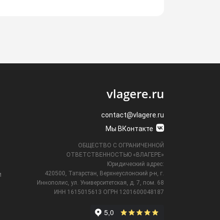
vlagere.ru
contact@vlagere.ru
Мы ВКонтакте
ОБЩЕСТВО С ОГРАНИЧЕННОЙ
ОТВЕТСТВЕННОСТЬЮ «ВЛАГЕРЕ»
Юридический адрес:
420500, Татарстан, Верхнеуслонский р-н, г.
и
Иннополис, ул. Университетская,
д. 7, пом. 68
ИНН 1615015613
ОГРН 1201600048187