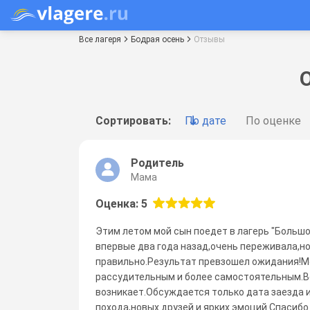
Все лагеря
Бодрая осень
Отзывы
Сортировать:
По дате
По оценке
Родитель
Мама
Оценка: 5
Этим летом мой сын поедет в лагерь "Большо
впервые два года назад,очень переживала,но
правильно.Результат превзошел ожидания!М
рассудительным и более самостоятельным.Во
возникает.Обсуждается только дата заезда 
похода,новых друзей и ярких эмоций.Спасиб