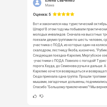
Елена Савченко
Мама
Оценка: 5
Вот и закончился наш туристический октябр
Шпаро! В этом году мы побывали практическ
молодых инвалидов. Сначала на высотных тр
поехали двумя группами по шесть человек, с
участника с ПОДА, из которых один-на коляс
скалодром, лестницу Якоба, и,конечно, "Рубик
Следующая поездка-Карелия, Мергубское озер
-участники с ПОДА. Повезло с погодой! Тури
порога Хауда, до Семенова ручья и дальше. А
Карелию хочется возвращаться и возвращать
Сюда приехала одна группа. Прошли тропами
мышами, загадочные дольмены, поднимались 
Спасибо "Большому приключению"! Мы верне