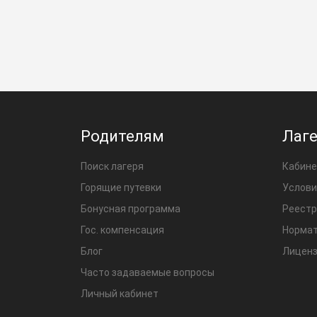
Родителям
Лаг
Поиск лагеря
Кабине
Горящие путевки
Услови
Бонусная программа
Реестр
Гос. компенсация
Нормат
Блог
Лиценз
Часто задаваемые вопросы
Личный кабинет