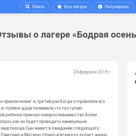
Поиск
Все лагеря
Популярное
Отзывы о лагере «Бодрая осень
24 февраля 2019 г.
е приключение" в третий раз.Когда отправляла его
 в глубине души понимала,что поступаю
ой ребенок приехал повзрослевшим,стал более
прос,как он будет проводить каникулы,не
и вид похода.Сын живет в ожидании следующего
о Дмитрию и Матвею Шпаро,и всем,кто делает жизнь