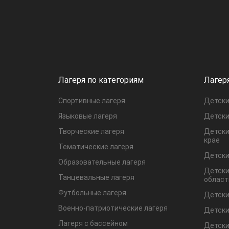
Лагеря по категориям
Лагер
Спортивные лагеря
Детски
Языковые лагеря
Детски
Творческие лагеря
Детски
крае
Тематические лагеря
Детски
Образовательные лагеря
Детски
Танцевальные лагеря
област
Футбольные лагеря
Детски
Военно-патриотические лагеря
Детски
Лагеря с бассейном
Детски