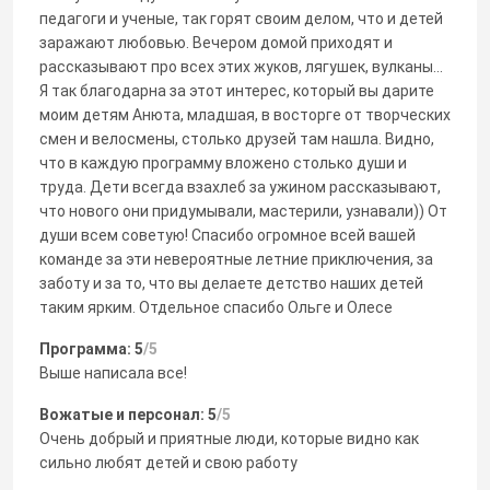
педагоги и ученые, так горят своим делом, что и детей
заражают любовью. Вечером домой приходят и
рассказывают про всех этих жуков, лягушек, вулканы...
Я так благодарна за этот интерес, который вы дарите
моим детям Анюта, младшая, в восторге от творческих
смен и велосмены, столько друзей там нашла. Видно,
что в каждую программу вложено столько души и
труда. Дети всегда взахлеб за ужином рассказывают,
что нового они придумывали, мастерили, узнавали)) От
души всем советую! Спасибо огромное всей вашей
команде за эти невероятные летние приключения, за
заботу и за то, что вы делаете детство наших детей
таким ярким. Отдельное спасибо Ольге и Олесе
Программа: 5
/5
Выше написала все!
Вожатые и персонал: 5
/5
Очень добрый и приятные люди, которые видно как
сильно любят детей и свою работу