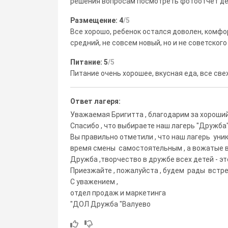
решения вопросам посмотреть фотоотчет де
Размещение: 4
/5
Все хорошо, ребенок остался доволен, комфо
средний, не совсем новый, но и не советского
Питание: 5
/5
Питание очень хорошее, вкусная еда, все све
Ответ лагеря:
Уважаемая Бригитта , благодарим за хороший
Спасибо , что выбираете наш лагерь "Дружба"
Вы правильно отметили , что наш лагерь уник
время смены самостоятельным , а вожатые вс
Дружба ,творчество в дружбе всех детей - э
Приезжайте , пожалуйста , будем рады встре
С уважением ,
отдел продаж и маркетинга
"ДОЛ Дружба "Валуево