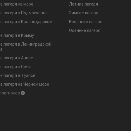
е лагеря на море
Летние лагеря
е лагеря в Подмосковье
Зимние лагеря
е лагеря в Краснодарском
Весенние лагеря
Осенние лагеря
е лагеря в Крыму
е лагеря в Ленинградской
и
е лагеря в Анапе
е лагеря в Сочи
е лагеря в Туапсе
е лагеря на Черном море
 регионов