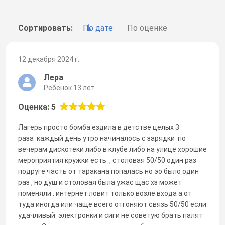
Сортировать:
По дате
По оценке
12 декабря 2024 г.
Лера
Ребенок 13 лет
Оценка: 5
Лагерь просто бомба ездила в детстве целых 3
раза каждый день утро начиналось с зарядки по
вечерам дискотеки либо в клубе либо на улице хорошие
мероприятия кружки есть , столовая 50/50 один раз
подруге часть от таракана попалась но эо было один
раз , но душ и столовая была ужас щас хз может
поменяли . интернет ловит только возле входа а от
туда иногда или чаще всего отгоняют связь 50/50 если
удачливый электронки и сиги не советую брать палят