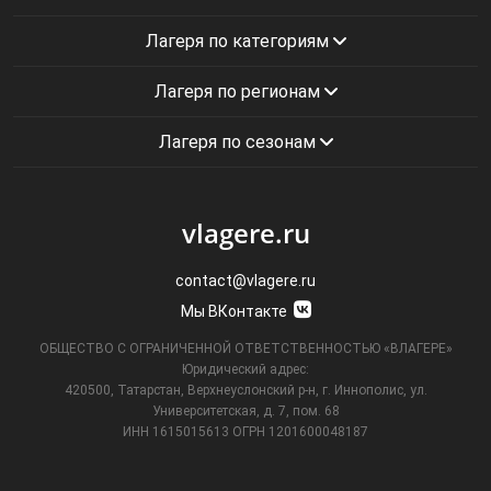
Лагеря по категориям
Лагеря по регионам
Лагеря по сезонам
vlagere.ru
contact@vlagere.ru
Мы ВКонтакте
ОБЩЕСТВО С ОГРАНИЧЕННОЙ ОТВЕТСТВЕННОСТЬЮ «ВЛАГЕРЕ»
Юридический адрес:
420500, Татарстан, Верхнеуслонский р-н, г. Иннополис, ул.
Университетская,
д. 7, пом. 68
ИНН 1615015613
ОГРН 1201600048187